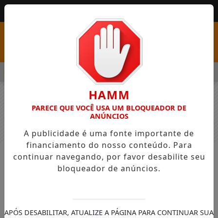
MENU
 PSS COM VAGAS EM SEIS FUNÇÕES E SALÁRIOS QUE CHEGAM A
HAMM
PARECE QUE VOCÊ USA UM BLOQUEADOR DE
ANÚNCIOS
A publicidade é uma fonte importante de
financiamento do nosso conteúdo. Para
continuar navegando, por favor desabilite seu
COLUNAS
COMERCIAL
bloqueador de anúncios.
ber
ber
APÓS DESABILITAR, ATUALIZE A PÁGINA PARA CONTINUAR SUA