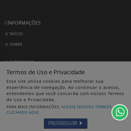
/ INFORMAÇÕES
INÍCIO
SOBRE
?>
EXPEDIENTE
Termos de Uso e Privacidade
TERMOS DE USO E PRIVACIDADE
Esse site utiliza cookies para melhorar sua
FAQ
experiência de navegação. Ao continuar o acesso,
entendemos que você concorda com nossos Termos
CONTATO
de Uso e Privacidade.
PARA MAIS INFORMAÇÕES,
ACESSE NOSSOS TERMOS
CLICANDO AQUI
PROSSEGUIR