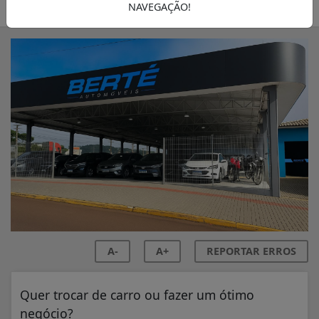
14/08/2025 08:33
A FOLHA
NAVEGAÇÃO!
A-
A+
REPORTAR ERROS
Quer trocar de carro ou fazer um ótimo
negócio?