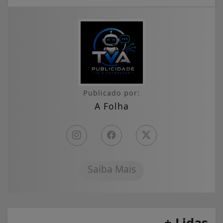
Publicado por:
A Folha
Saiba Mais
+ Lidas