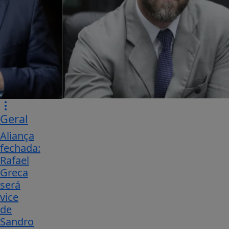
Geral
Aliança
fechada:
Rafael
Greca
será
vice
de
Sandro