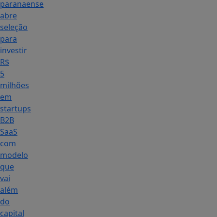
paranaense
abre
seleção
para
investir
R$
5
milhões
em
startups
B2B
SaaS
com
modelo
que
vai
além
do
capital