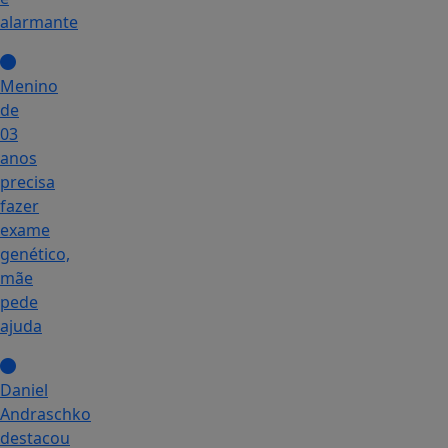
alarmante
Menino
de
03
anos
precisa
fazer
exame
genético,
mãe
pede
ajuda
Daniel
Andraschko
destacou