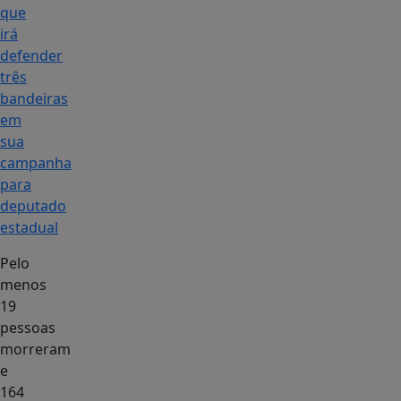
que
irá
defender
três
bandeiras
em
sua
campanha
para
deputado
estadual
Pelo
menos
19
pessoas
morreram
e
164