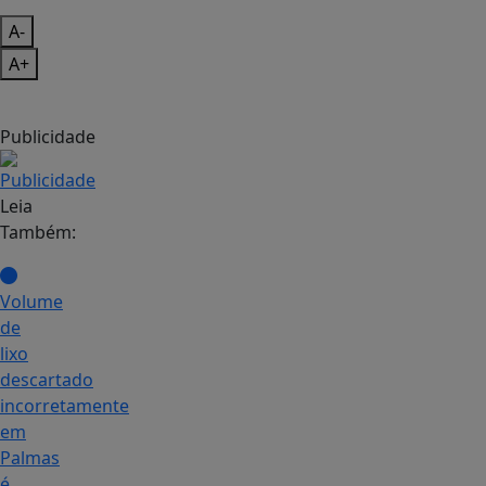
A-
A+
Publicidade
Leia
Também:
Volume
de
lixo
descartado
incorretamente
em
Palmas
é