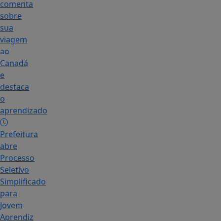
comenta
sobre
sua
viagem
ao
Canadá
e
destaca
o
aprendizado
Prefeitura
abre
Processo
Seletivo
Simplificado
para
Jovem
Aprendiz