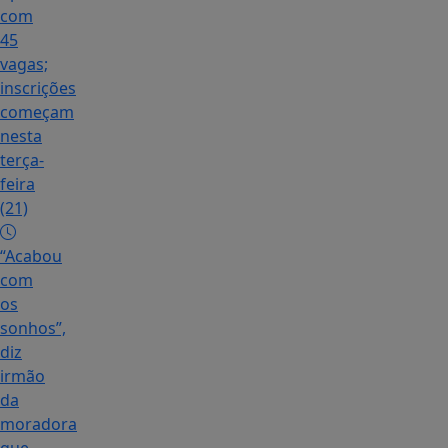
com
45
vagas;
inscrições
começam
nesta
terça-
feira
(21)
“Acabou
com
os
sonhos”,
diz
irmão
da
moradora