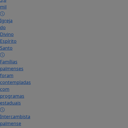
3,8
mil
Igreja
do
Divino
Espírito
Santo
Famílias
palmenses
foram
contempladas
com
programas
estaduais
Intercambista
palmense