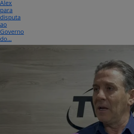
Alex
para
disputa
ao
Governo
do...