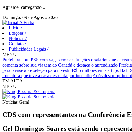
Aguarde, carregando...
Domingo, 09 de Agosto 2026
Início
/
Edições
/
Notícias
/
Contato
/
Publicidades Legais
/
MENU
Prefeitura abre PSS com vagas em seis funções e salários que chegam
comenta sobre sua viagem ao Canadá e destaca o aprendizado
Prefei
paranaense abre seleção para investir R$ 5 milhões em startups B2B 
moradora que teve a casa destruída por incêndio
Após descumprimento
EM ALTA
MENU
Notícias
Geral
CDS com representantes na Conferência Es
Cel Domingos Soares está sendo representa