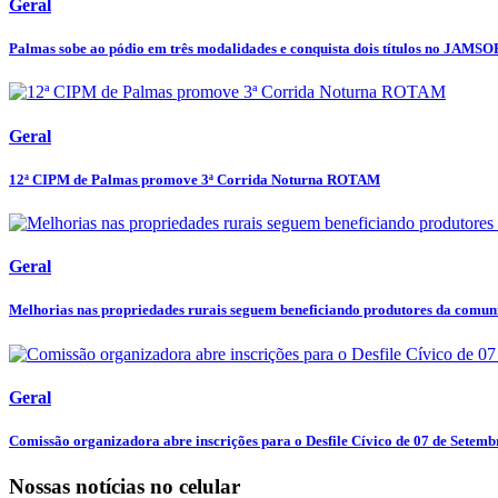
Geral
Palmas sobe ao pódio em três modalidades e conquista dois títulos no JAMSO
Geral
12ª CIPM de Palmas promove 3ª Corrida Noturna ROTAM
Geral
Melhorias nas propriedades rurais seguem beneficiando produtores da comuni
Geral
Comissão organizadora abre inscrições para o Desfile Cívico de 07 de Setemb
Nossas notícias
no celular