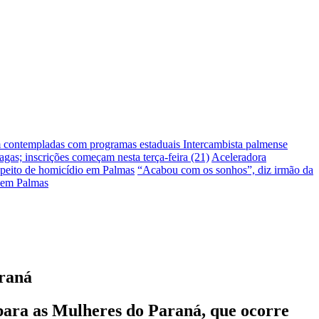
m contempladas com programas estaduais
Intercambista palmense
gas; inscrições começam nesta terça-feira (21)
Aceleradora
peito de homicídio em Palmas
“Acabou com os sonhos”, diz irmão da
 em Palmas
araná
para as Mulheres do Paraná, que ocorre