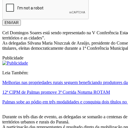
ENVIAR
Cel Domingos Soares está sendo representado na V Conferência Estadu
territórios e as cidades”.
As delegadas Silvana Maria Niszczak de Araújo, presidente do Consel
titulares, eleitas democraticamente durante a 1ª Conferência Municipa
Publicidade
Leia Também:
Melhorias nas propriedades rurais seguem beneficiando produtores 
12ª CIPM de Palmas promove 3ª Corrida Noturna ROTAM
Palmas sobe ao pódio em três modalidades e conquista dois títulos
Durante os três dias de evento, as delegadas se somarão a centenas de
territórios urbanos e rurais do Paraná.
A participação das representantes é resultado direto da mobilização 