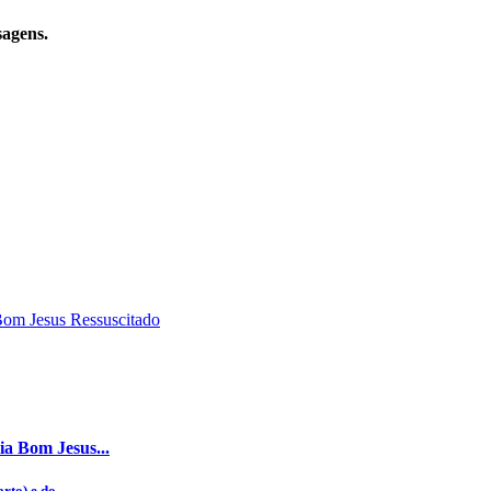
sagens.
ia Bom Jesus...
to) e do...