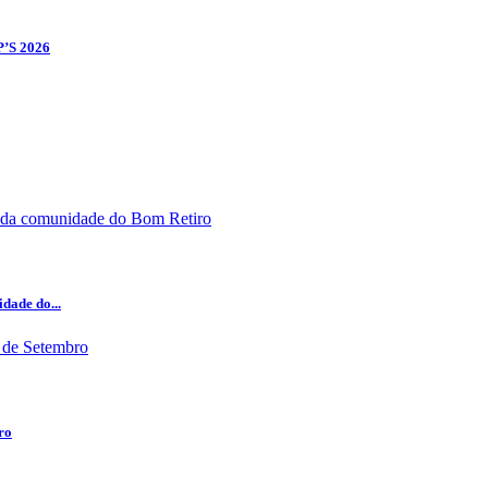
P’S 2026
dade do...
ro