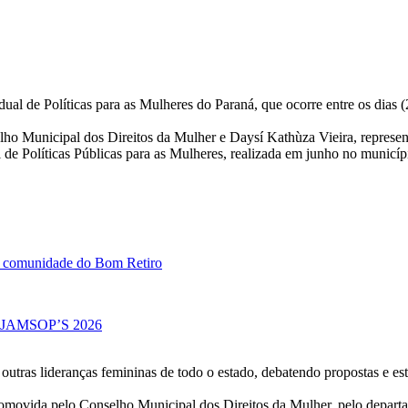
al de Políticas para as Mulheres do Paraná, que ocorre entre os dias 
ho Municipal dos Direitos da Mulher e Daysí Kathùza Vieira, represent
l de Políticas Públicas para as Mulheres, realizada em junho no municíp
da comunidade do Bom Retiro
 no JAMSOP’S 2026
 outras lideranças femininas de todo o estado, debatendo propostas e e
promovida pelo Conselho Municipal dos Direitos da Mulher, pelo depart