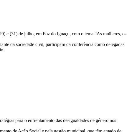
(29) e (31) de julho, em Foz do Iguaçu, com o tema “As mulheres, os
ante da sociedade civil, participam da conferência como delegadas
io.
stratégias para o enfrentamento das desigualdades de gênero nos
amento de Ação Social e pela gestão municipal, que têm atuado de