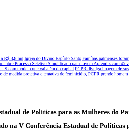
 a R$ 3,8 mil
Igreja do Divino Espírito Santo
Famílias palmenses fora
tura abre Processo Seletivo Simplificado para Jovem Aprendiz com 45 va
SaaS com modelo que vai além do capital
PCPR divulga imagem de sus
 de medida protetiva e tentativa de feminicídio, PCPR prende homem
tadual de Políticas para as Mulheres do P
do na V Conferência Estadual de Políticas 