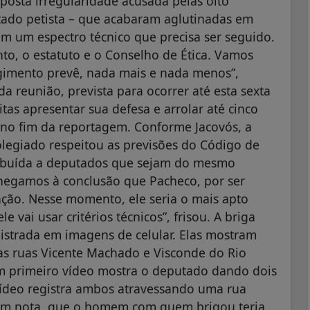
posta irregularidade acusada pelas oito
tado petista – que acabaram aglutinadas em
em um espectro técnico que precisa ser seguido.
to, o estatuto e o Conselho de Ética. Vamos
egimento prevê, nada mais e nada menos”,
a reunião, prevista para ocorrer até esta sexta
itas apresentar sua defesa e arrolar até cinco
 no fim da reportagem. Conforme Jacovós, a
olegiado respeitou as previsões do Código de
stribuída a deputados que sejam do mesmo
Chegamos à conclusão que Pacheco, por ser
gação. Nesse momento, ele seria o mais apto
e vai usar critérios técnicos”, frisou. A briga
istrada em imagens de celular. Elas mostram
as ruas Vicente Machado e Visconde do Rio
Um primeiro vídeo mostra o deputado dando dois
ídeo registra ambos atravessando uma rua
 em nota, que o homem com quem brigou teria