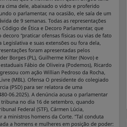
a cima dele, abaixado o vidro e proferido
gundo o parlamentar, na ocasião, ele saía de um
rávida de 9 semanas. Todas as representações
do Código de Ética e Decoro Parlamentar, que
decoro “praticar ofensas físicas ou vias de fato
 Legislativa e suas extensões ou fora dela,
resentações foram apresentadas pelos
der Borges (PL), Guilherme Kilter (Novo) e
 estaduais Fábio de Oliveira (Podemos), Ricardo
ingressou com ação Willian Pedroso da Rocha,
ivre (MBL). Ofensa O presidente do colegiado
ia (PSD) para ser relatora de uma
480-06.2025). A denúncia acusa o parlamentar
a tribuna no dia 16 de setembro, quando
ibunal Federal (STF), Cármen Lúcia,
ir a ministros homens da Corte. “Tal conduta
nsada a homens e mulheres em posição de poder: