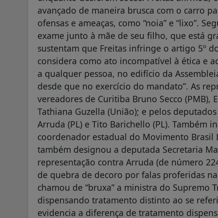
avançado de maneira brusca com o carro par
ofensas e ameaças, como “noia” e “lixo”. Se
exame junto à mãe de seu filho, que está g
sustentam que Freitas infringe o artigo 5º 
considera como ato incompatível à ética e ao 
a qualquer pessoa, no edifício da Assembleia
desde que no exercício do mandato”. As rep
vereadores de Curitiba Bruno Secco (PMB), E
Tathiana Guzella (União); e pelos deputados
Arruda (PL) e Tito Barichello (PL). Também 
coordenador estadual do Movimento Brasil L
também designou a deputada Secretaria Marc
representação contra Arruda (de número 22
de quebra de decoro por falas proferidas n
chamou de “bruxa” a ministra do Supremo Tr
dispensando tratamento distinto ao se refer
evidencia a diferença de tratamento dispe