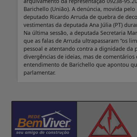
arquivamento da representação 09238-95.20
Barichello (União). A denúncia, movida pelo 
deputado Ricardo Arruda de quebra de decor
vestimentas da deputada Ana Júlia (PT) duran
Na última sessão, a deputada Secretaria Ma
que as falas de Arruda ultrapassaram “os lim
pessoal e atentando contra a dignidade da p
divergências de ideias, mas de comentários 
entendimento de Barichello que apontou qu
parlamentar.