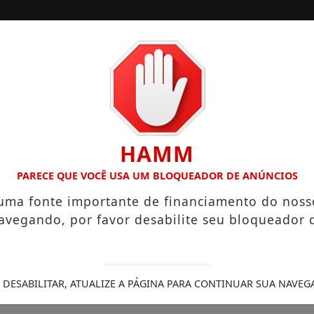
/
/
INÍCIO
EDIÇÕES
E CHEGAM A R$ 3,8 MIL
IGREJA DO DIVINO ESPÍRITO SAN
HAMM
PARECE QUE VOCÊ USA UM BLOQUEADOR DE ANÚNCIOS
 uma fonte importante de financiamento do noss
avegando, por favor desabilite seu bloqueador 
fine relatores de denún
itas (PT) e Ricardo Arr
 DESABILITAR, ATUALIZE A PÁGINA PARA CONTINUAR SUA NAVEG