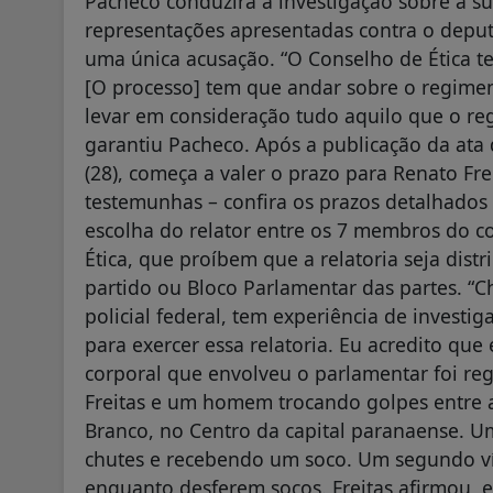
Pacheco conduzirá a investigação sobre a su
representações apresentadas contra o depu
uma única acusação. “O Conselho de Ética t
[O processo] tem que andar sobre o regimen
levar em consideração tudo aquilo que o r
garantiu Pacheco. Após a publicação da ata d
(28), começa a valer o prazo para Renato Fre
testemunhas – confira os prazos detalhados
escolha do relator entre os 7 membros do c
Ética, que proíbem que a relatoria seja di
partido ou Bloco Parlamentar das partes. “
policial federal, tem experiência de investi
para exercer essa relatoria. Eu acredito que el
corporal que envolveu o parlamentar foi reg
Freitas e um homem trocando golpes entre 
Branco, no Centro da capital paranaense. 
chutes e recebendo um soco. Um segundo v
enquanto desferem socos. Freitas afirmou,