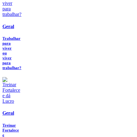
Geral
Trabalhar
para
viver
ou
viver
para
trabalhar?
Geral
Treinar
Fortalece
e