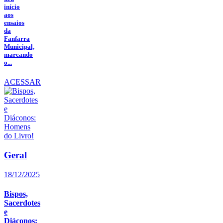
início
aos
ensaios
da
Fanfarra
Municipal,
marcando
o...
ACESSAR
Geral
18/12/2025
Bispos,
Sacerdotes
e
Diáconos: