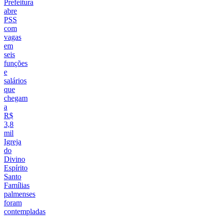
Prefeitura
abre
PSS
com
vagas
em
seis
funções
e
salários
que
chegam
a
R$
3,8
mil
Igreja
do
Divino
Espírito
Santo
Famílias
palmenses
foram
contempladas