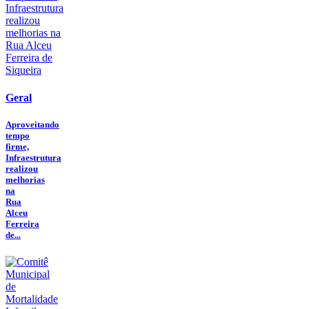
Geral
Aproveitando
tempo
firme,
Infraestrutura
realizou
melhorias
na
Rua
Alceu
Ferreira
de...