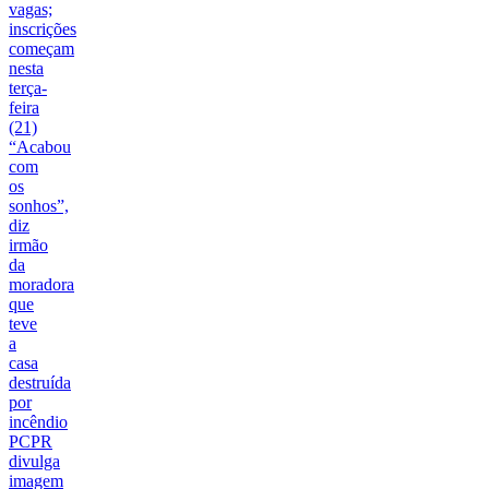
vagas;
inscrições
começam
nesta
terça-
feira
(21)
“Acabou
com
os
sonhos”,
diz
irmão
da
moradora
que
teve
a
casa
destruída
por
incêndio
PCPR
divulga
imagem