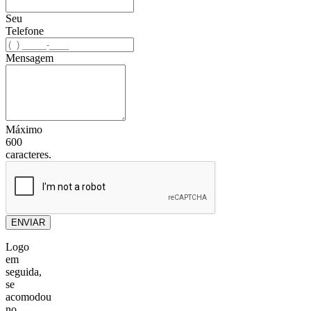
Seu
Telefone
Mensagem
Máximo
600
caracteres.
ENVIAR
Logo
em
seguida,
se
acomodou
no