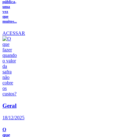
pública,
uma
vez
que
muitos...
ACESSAR
Geral
18/12/2025
O
que