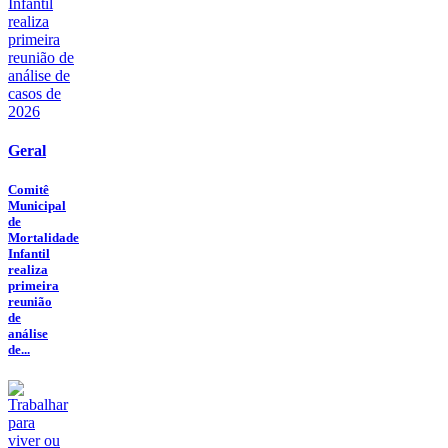
Geral
Comitê
Municipal
de
Mortalidade
Infantil
realiza
primeira
reunião
de
análise
de...