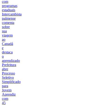
com
programas
estaduais
Intercambista
palmense
comenta
sobre
sua
viagem
ao
Canadá
e
destaca
o
aprendizado
Prefeitura
abre
Processo
Seletivo
Simplificado
para
Jovem
Aprendiz
com
45