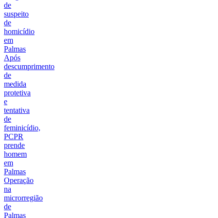
de
suspeito
de
homicídio
em
Palmas
Após
descumprimento
de
medida
protetiva
e
tentativa
de
feminicídio,
PCPR
prende
homem
em
Palmas
Operação
na
microrregião
de
Palmas