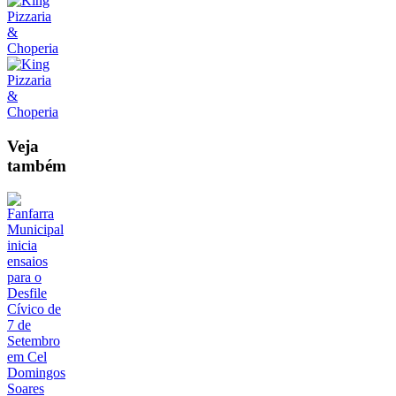
Veja
também