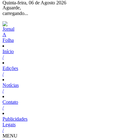
Quinta-feira, 06 de Agosto 2026
Aguarde,
carregando...
Início
/
Edições
/
Notícias
/
Contato
/
Publicidades
Legais
/
MENU