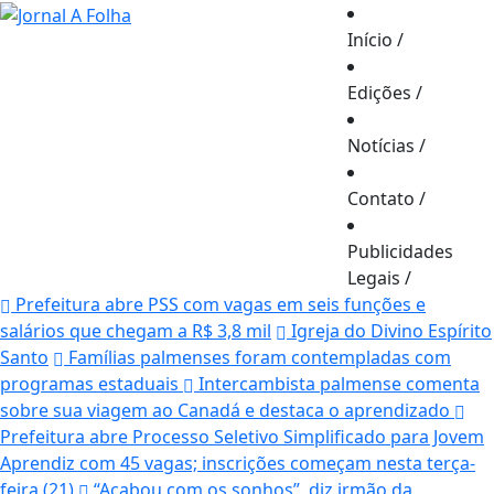
Início
/
Edições
/
Notícias
/
Contato
/
Publicidades
Legais
/
Prefeitura abre PSS com vagas em seis funções e
salários que chegam a R$ 3,8 mil
Igreja do Divino Espírito
Santo
Famílias palmenses foram contempladas com
programas estaduais
Intercambista palmense comenta
sobre sua viagem ao Canadá e destaca o aprendizado
Prefeitura abre Processo Seletivo Simplificado para Jovem
Aprendiz com 45 vagas; inscrições começam nesta terça-
feira (21)
“Acabou com os sonhos”, diz irmão da