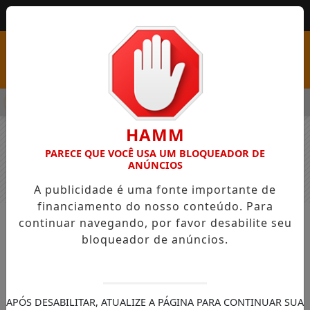
MENU
SS COM VAGAS EM SEIS FUNÇÕES E SALÁRIOS QUE CHEGAM A R$
HAMM
PARECE QUE VOCÊ USA UM BLOQUEADOR DE
ANÚNCIOS
A publicidade é uma fonte importante de
financiamento do nosso conteúdo. Para
continuar navegando, por favor desabilite seu
NOTÍCIAS
GERAL
bloqueador de anúncios.
Deputado Goura comemora
aprovação do PL da Palmeira Juçara
Assembléia do Paraná
APÓS DESABILITAR, ATUALIZE A PÁGINA PARA CONTINUAR SUA