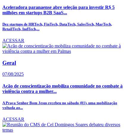
Aceleradora paranaense abre seleção para investir R$ 5
milhões em startups B2B SaaS...
Dez startups de HRTech, FinTech, DataTech, SalesTech, MarTech,
RetailTech, IndTech,...
ACESSAR
Geral
07/08/2025
Ação de conscientização mobiliza comunidade no combate à
violência contra a mulher...
A Praça Senhor Bom Jesus recebeu no sábado (01), uma mobilização
voltada ao...
ACESSAR