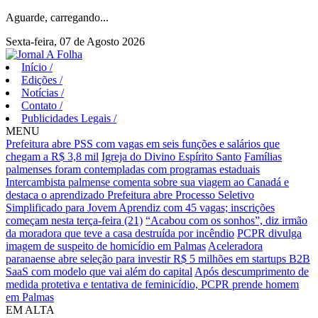
Aguarde, carregando...
Sexta-feira, 07 de Agosto 2026
Início
/
Edições
/
Notícias
/
Contato
/
Publicidades Legais
/
MENU
Prefeitura abre PSS com vagas em seis funções e salários que
chegam a R$ 3,8 mil
Igreja do Divino Espírito Santo
Famílias
palmenses foram contempladas com programas estaduais
Intercambista palmense comenta sobre sua viagem ao Canadá e
destaca o aprendizado
Prefeitura abre Processo Seletivo
Simplificado para Jovem Aprendiz com 45 vagas; inscrições
começam nesta terça-feira (21)
“Acabou com os sonhos”, diz irmão
da moradora que teve a casa destruída por incêndio
PCPR divulga
imagem de suspeito de homicídio em Palmas
Aceleradora
paranaense abre seleção para investir R$ 5 milhões em startups B2B
SaaS com modelo que vai além do capital
Após descumprimento de
medida protetiva e tentativa de feminicídio, PCPR prende homem
em Palmas
EM ALTA