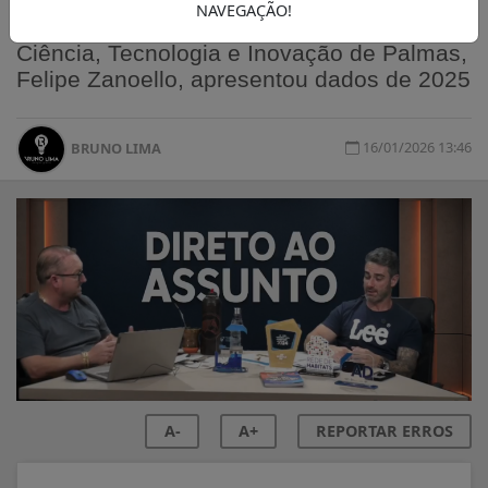
No programa Direto ao Assunto, o
NAVEGAÇÃO!
secretário de Desenvolvimento Econômico,
Ciência, Tecnologia e Inovação de Palmas,
Felipe Zanoello, apresentou dados de 2025
16/01/2026 13:46
BRUNO LIMA
A-
A+
REPORTAR ERROS