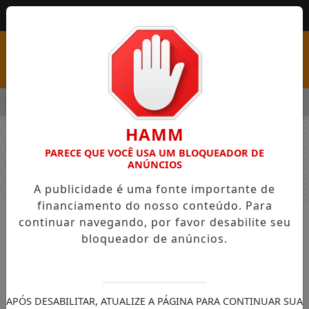
MENU
SS COM VAGAS EM SEIS FUNÇÕES E SALÁRIOS QUE CHEGAM A R
HAMM
PARECE QUE VOCÊ USA UM BLOQUEADOR DE
ANÚNCIOS
A publicidade é uma fonte importante de
financiamento do nosso conteúdo. Para
continuar navegando, por favor desabilite seu
NOTÍCIAS
GERAL
bloqueador de anúncios.
Felipe Zanoello apresentou dados
de sua secretaria e divulgou as
metas para 2026
APÓS DESABILITAR, ATUALIZE A PÁGINA PARA CONTINUAR SUA