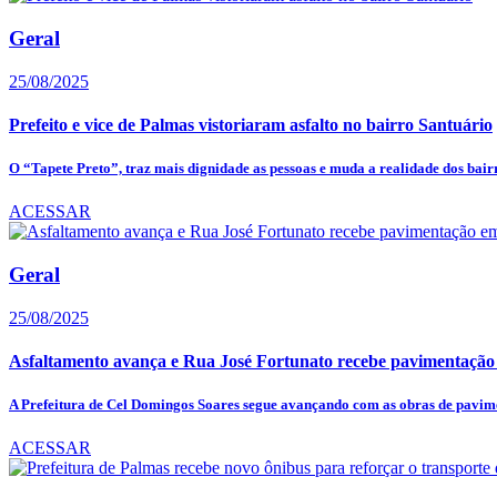
Geral
25/08/2025
Prefeito e vice de Palmas vistoriaram asfalto no bairro Santuário
O “Tapete Preto”, traz mais dignidade as pessoas e muda a realidade dos bair
ACESSAR
Geral
25/08/2025
Asfaltamento avança e Rua José Fortunato recebe pavimentaç
A Prefeitura de Cel Domingos Soares segue avançando com as obras de pavime
ACESSAR