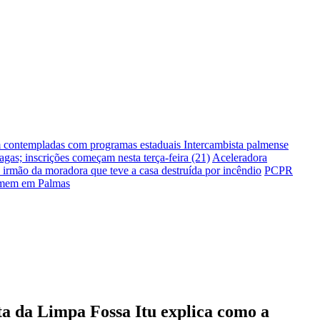
m contempladas com programas estaduais
Intercambista palmense
gas; inscrições começam nesta terça-feira (21)
Aceleradora
irmão da moradora que teve a casa destruída por incêndio
PCPR
homem em Palmas
ta da Limpa Fossa Itu explica como a