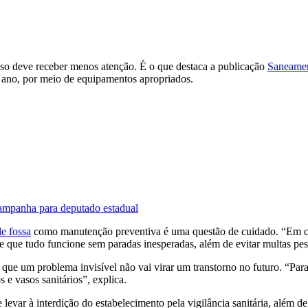
sso deve receber menos atenção. É o que destaca a publicação
Saneamen
 ano, por meio de equipamentos apropriados.
campanha para deputado estadual
e fossa
como manutenção preventiva é uma questão de cuidado. “Em cas
te que tudo funcione sem paradas inesperadas, além de evitar multas p
r que um problema invisível não vai virar um transtorno no futuro. “Pa
 e vasos sanitários”, explica.
levar à interdição do estabelecimento pela vigilância sanitária, além 