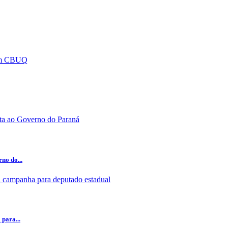
no do...
para...