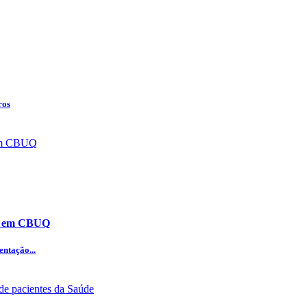
ros
ão em CBUQ
ntação...