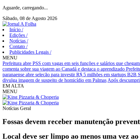
Aguarde, carregando...
Sábado, 08 de Agosto 2026
Início
/
Edições
/
Notícias
/
Contato
/
Publicidades Legais
/
MENU
Prefeitura abre PSS com vagas em seis funções e salários que chegam
comenta sobre sua viagem ao Canadá e destaca o aprendizado
Prefei
paranaense abre seleção para investir R$ 5 milhões em startups B2B 
divulga imagem de suspeito de homicídio em Palmas
Após descumprim
EM ALTA
MENU
Notícias
Geral
Fossas devem receber manutenção preventi
Local deve ser limpo ao menos uma vez ao 