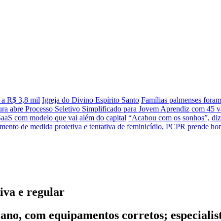
 a R$ 3,8 mil
Igreja do Divino Espírito Santo
Famílias palmenses fora
tura abre Processo Seletivo Simplificado para Jovem Aprendiz com 45 va
SaaS com modelo que vai além do capital
“Acabou com os sonhos”, diz 
ento de medida protetiva e tentativa de feminicídio, PCPR prende 
va e regular
ano, com equipamentos corretos; especialis