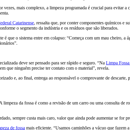
r vezes, mais complexo, a limpeza programada é crucial para evitar a c
enta.
Federal Catarinense
, ressalta que, por conter componentes químicos e sub
onforme o segmento da indústria e os resíduos que são liberados.
nte é que o sistema entre em colapso: “Começa com um mau cheiro, a águ
ionários”.
cializada deve ser pensado para ser rápido e seguro. “Na
Limpa Fossa 
m que ninguém precise ter contato com o material”, revela.
izado e, ao final, entrega ao responsável o comprovante de descarte, par
“A limpeza da fossa é como a revisão de um carro ou uma consulta de r
dado, sempre custa mais caro, valor que ainda pode aumentar se for prec
mpeza de fossa
mais eficiente. “Usamos caminhões a vácuo que fazem a