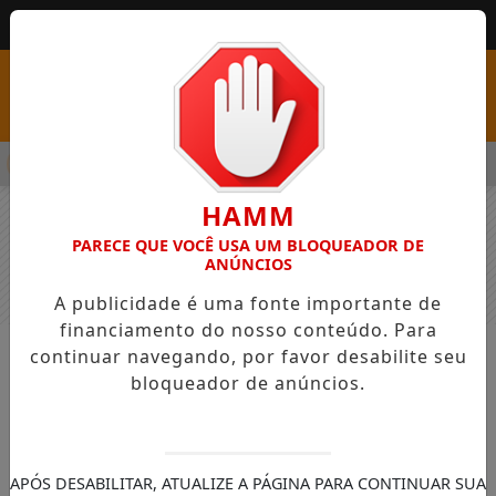
MENU
SS COM VAGAS EM SEIS FUNÇÕES E SALÁRIOS QUE CHEGAM A R
HAMM
PARECE QUE VOCÊ USA UM BLOQUEADOR DE
ANÚNCIOS
A publicidade é uma fonte importante de
financiamento do nosso conteúdo. Para
continuar navegando, por favor desabilite seu
NOTÍCIAS
GERAL
bloqueador de anúncios.
O seu futuro é o que você faz dele
Diagnosticado com enfisema aos quarenta
e um anos de idade, os médicos disseram
APÓS DESABILITAR, ATUALIZE A PÁGINA PARA CONTINUAR SUA
a Ted Isaac que ele teria sorte se vivesse