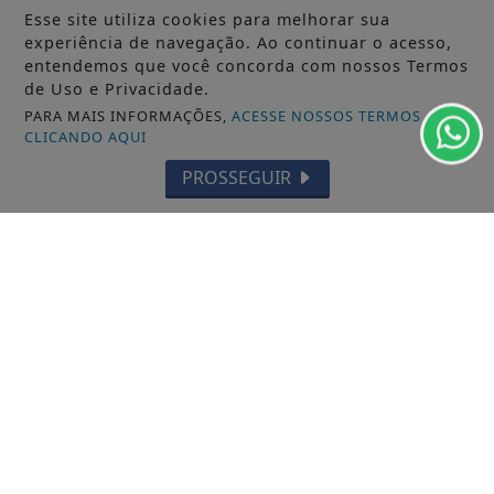
Esse site utiliza cookies para melhorar sua
experiência de navegação. Ao continuar o acesso,
entendemos que você concorda com nossos Termos
de Uso e Privacidade.
PARA MAIS INFORMAÇÕES,
ACESSE NOSSOS TERMOS
CLICANDO AQUI
11/12/2025
GERAL
PROSSEGUIR
Aceleradora paranaense abre seleção
para investir R$ 5 milhões em startups
B2B SaaS...
Dez startups de HRTech, FinTech, DataTech,
SalesTech, MarTech, RetailTech, IndTech,...
ACESSAR
SIGA
JORNAL A FOLHA
NAS REDES SOCIAIS