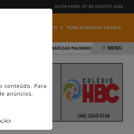
SEXTA-FEIRA, 07 DE AGOSTO 2026
/
/
NOTÍCIAS
CONTATO
PUBLICIDADES LEGAIS
MENU
RITO SANTO
FAMÍLIAS PALMENSES FORAM CONTEMPLADA
o conteúdo. Para
de anúncios.
AÇÃO!