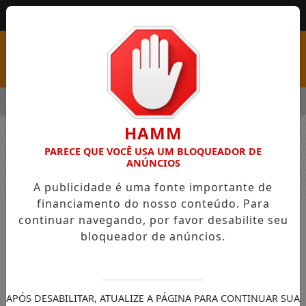
MENU
S COM VAGAS EM SEIS FUNÇÕES E SALÁRIOS QUE CHEGAM A R$
HAMM
PARECE QUE VOCÊ USA UM BLOQUEADOR DE
ANÚNCIOS
A publicidade é uma fonte importante de
financiamento do nosso conteúdo. Para
continuar navegando, por favor desabilite seu
NOTÍCIAS
GERAL
bloqueador de anúncios.
Reunião abordou Programa
Coopera Paraná para associações
de produtores rurais
APÓS DESABILITAR, ATUALIZE A PÁGINA PARA CONTINUAR SUA