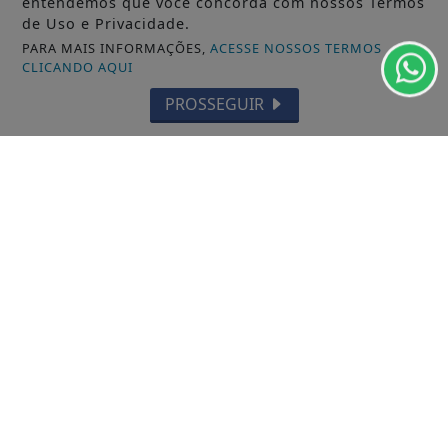
entendemos que você concorda com nossos Termos
de Uso e Privacidade.
PARA MAIS INFORMAÇÕES,
ACESSE NOSSOS TERMOS
CLICANDO AQUI
PROSSEGUIR
15/01/2026
GERAL
O Bispo diocesano, padres e diáconos
celebraram o dia dos Ministros
Ordenados
A programação iniciou às 8h, com o café no
Seminário, na sequência, no Santuário...