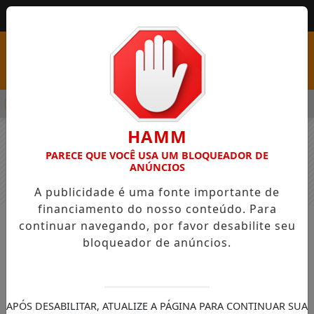
MENU
PSS COM VAGAS EM SEIS FUNÇÕES E SALÁRIOS QUE CHEGAM A R
HAMM
PARECE QUE VOCÊ USA UM BLOQUEADOR DE
ANÚNCIOS
A publicidade é uma fonte importante de
financiamento do nosso conteúdo. Para
continuar navegando, por favor desabilite seu
NOTÍCIAS
GERAL
bloqueador de anúncios.
Tornado causa danos em Chapecó
com destruição de casas e aviário
APÓS DESABILITAR, ATUALIZE A PÁGINA PARA CONTINUAR SUA