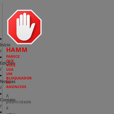
Início
HAMM
/
PARECE
QUE
Edições
VOCÊ
/
USA
UM
BLOQUEADOR
Notícias
DE
ANÚNCIOS
/
A
Contato
publicidade
/
é