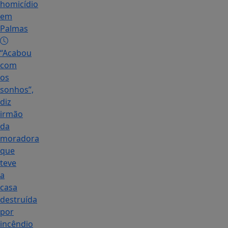
homicídio
em
Palmas
“Acabou
com
os
sonhos”,
diz
irmão
da
moradora
que
teve
a
casa
destruída
por
incêndio