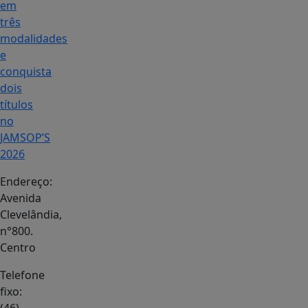
em
três
modalidades
e
conquista
dois
títulos
no
JAMSOP’S
2026
Endereço:
Avenida
Clevelândia,
n°800.
Centro
Telefone
fixo: