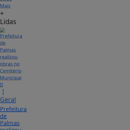
Mais
+
Lidas
Geral
Prefeitura
de
Palmas
realizou