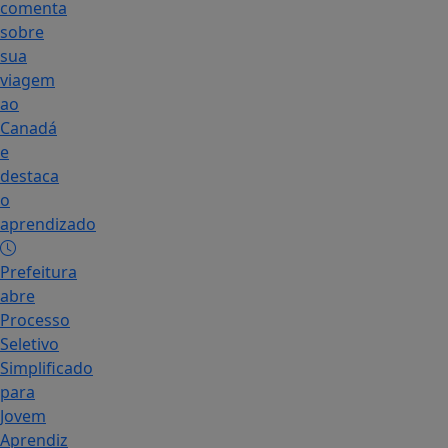
comenta
sobre
sua
viagem
ao
Canadá
e
destaca
o
aprendizado
Prefeitura
abre
Processo
Seletivo
Simplificado
para
Jovem
Aprendiz