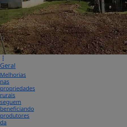
Geral
Melhorias
nas
propriedades
rurais
seguem
beneficiando
produtores
da