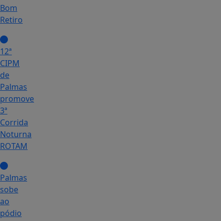
Bom
Retiro
12ª
CIPM
de
Palmas
promove
3ª
Corrida
Noturna
ROTAM
Palmas
sobe
ao
pódio