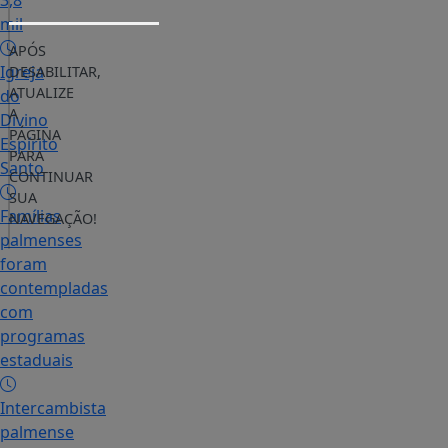
3,8
mil
APÓS
Igreja
DESABILITAR,
ATUALIZE
do
A
Divino
PÁGINA
Espírito
PARA
Santo
CONTINUAR
SUA
Famílias
NAVEGAÇÃO!
palmenses
foram
contempladas
com
programas
estaduais
Intercambista
palmense