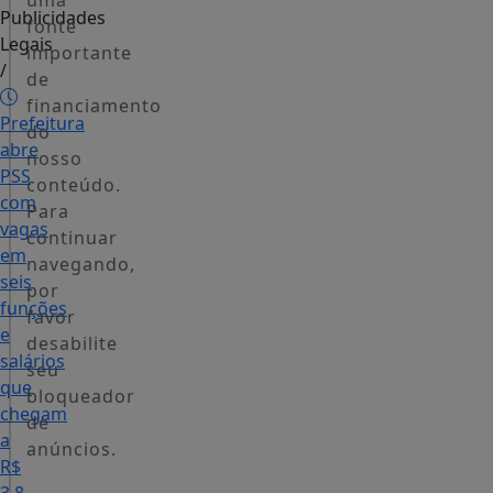
uma
Publicidades
fonte
Legais
importante
/
de
financiamento
Prefeitura
do
abre
nosso
PSS
conteúdo.
com
Para
vagas
continuar
em
navegando,
seis
por
funções
favor
e
desabilite
salários
seu
que
bloqueador
chegam
de
a
anúncios.
R$