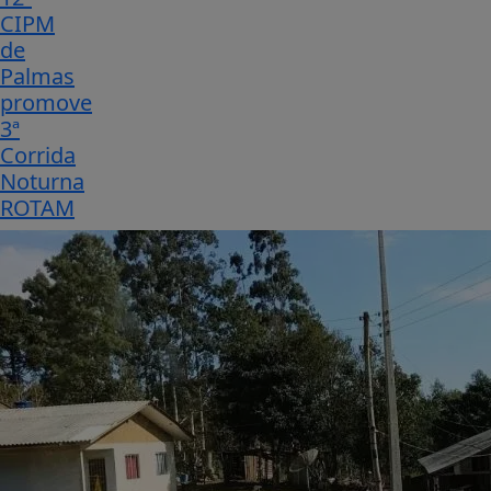
CIPM
de
Palmas
promove
3ª
Corrida
Noturna
ROTAM