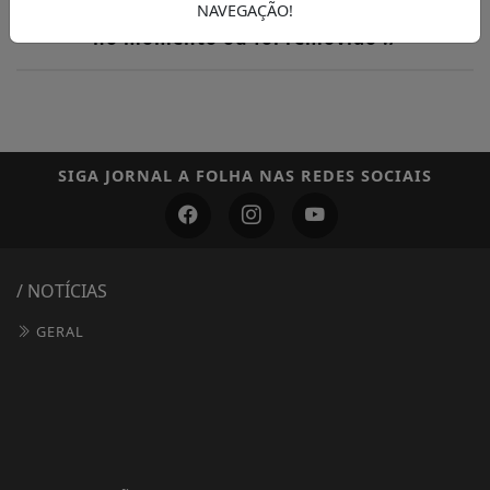
tentou acessar não existe, está indisponível
NAVEGAÇÃO!
no momento ou foi removido :/
SIGA
JORNAL A FOLHA
NAS REDES SOCIAIS
/ NOTÍCIAS
GERAL