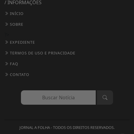
/ INFORMAÇÕES
INÍCIO
SOBRE
?>
EXPEDIENTE
TERMOS DE USO E PRIVACIDADE
FAQ
CONTATO
Termos de Uso e Privacidade
Esse site utiliza cookies para melhorar sua
experiência de navegação. Ao continuar o acesso,
entendemos que você concorda com nossos Termos
JORNAL A FOLHA - TODOS OS DIREITOS RESERVADOS.
de Uso e Privacidade.