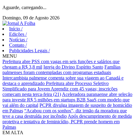
Aguarde, carregando...
Domingo, 09 de Agosto 2026
Início
/
Edições
/
Notícias
/
Contato
/
Publicidades Legais
/
MENU
Prefeitura abre PSS com vagas em seis funções e salários que
chegam a R$ 3,8 mil
Igreja do Divino Espírito Santo
Famílias
palmenses foram contempladas com programas estaduais
Intercambista palmense comenta sobre sua viagem ao Canadá e
destaca o aprendizado
Prefeitura abre Processo Seletivo
Simplificado para Jovem Aprendiz com 45 vagas; inscrições
começam nesta terça-feira (21)
Aceleradora paranaense abre seleção
para investir R$ 5 milhões em startups B2B SaaS com modelo que
vai além do capital
PCPR divulga imagem de suspeito de homicídio
em Palmas
“Acabou com os sonhos”, diz irmão da moradora que
teve a casa destruída por incêndio
Após descumprimento de medida
protetiva e tentativa de feminicídio, PCPR prende homem em
Palmas
EM ALTA