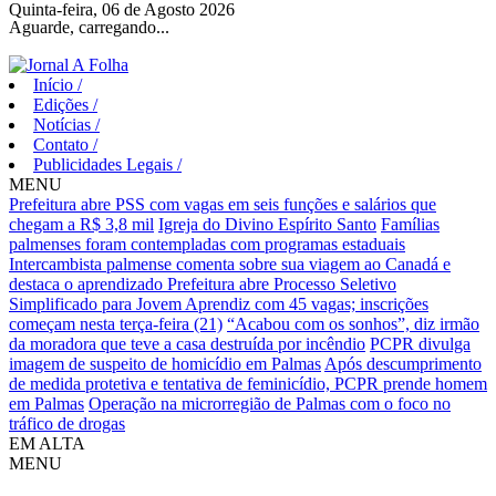
Quinta-feira, 06 de Agosto 2026
Aguarde, carregando...
Início
/
Edições
/
Notícias
/
Contato
/
Publicidades Legais
/
MENU
Prefeitura abre PSS com vagas em seis funções e salários que
chegam a R$ 3,8 mil
Igreja do Divino Espírito Santo
Famílias
palmenses foram contempladas com programas estaduais
Intercambista palmense comenta sobre sua viagem ao Canadá e
destaca o aprendizado
Prefeitura abre Processo Seletivo
Simplificado para Jovem Aprendiz com 45 vagas; inscrições
começam nesta terça-feira (21)
“Acabou com os sonhos”, diz irmão
da moradora que teve a casa destruída por incêndio
PCPR divulga
imagem de suspeito de homicídio em Palmas
Após descumprimento
de medida protetiva e tentativa de feminicídio, PCPR prende homem
em Palmas
Operação na microrregião de Palmas com o foco no
tráfico de drogas
EM ALTA
MENU