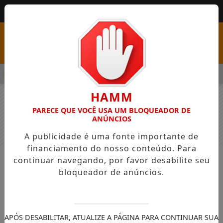
MENU
SS COM VAGAS EM SEIS FUNÇÕES E SALÁRIOS QUE CHEGAM A R
HAMM
PARECE QUE VOCÊ USA UM BLOQUEADOR DE
ANÚNCIOS
A publicidade é uma fonte importante de
financiamento do nosso conteúdo. Para
continuar navegando, por favor desabilite seu
NOTÍCIAS
GERAL
bloqueador de anúncios.
Depois da marcha com raio, virá a
ruptura?
À exceção do Carnaval, o Brasil não é um
APÓS DESABILITAR, ATUALIZE A PÁGINA PARA CONTINUAR SUA
país de rua constante.