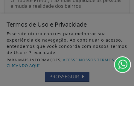
O “Tapete Preto”, traz mais dignidade as pessoas
e muda a realidade dos bairros
ACESSAR
Termos de Uso e Privacidade
Esse site utiliza cookies para melhorar sua
experiência de navegação. Ao continuar o acesso,
entendemos que você concorda com nossos Termos
de Uso e Privacidade.
PARA MAIS INFORMAÇÕES,
ACESSE NOSSOS TERMOS
SIGA
JORNAL A FOLHA
NAS REDES SOCIAIS
CLICANDO AQUI
PROSSEGUIR
/ NOTÍCIAS
GERAL