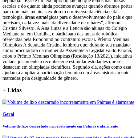
deputada. “Esse é um exemplo do talento que temos nas nossas
escolas e do quanto ainda podemos avançar quando abrimos portas
para que mais meninas explorem o universo da ciência e da
tecnologia, áreas estratégicas para o desenvolvimento do país e que
precisam, cada vez mais, da diversidade de olhares”, afirmou
Cristina Silvestri. A Ana Luiza e a Letícia são alunas do Colégio
Medianeira, em Curitiba, e participam das aulas de robótica
oferecidas pela Robomind no contraturo escolar. Prêmio Meninas
Olímpicas A deputada Cristina lembrou que, durante seu mandato
como procuradora da mulher da Assembleia Legislativa do Paraná,
criou o Prêmio Meninas Olímpicas (Resolução 13/2021), iniciativa
voltada justamente a reconhecer e estimular estudantes que se
destacam em olimpíadas científicas. Segundo ela, ações como essa
ajudam a ampliar a participação feminina em áreas historicamente
marcadas pela desigualdade de gênero.
+ Lidas
Geral
Volume de lixo descartado incorretamente em Palmas é alarmante