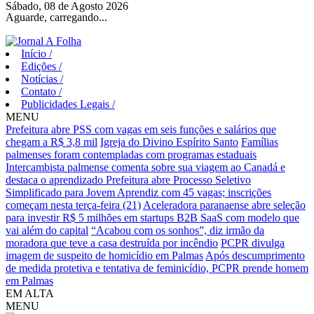
Sábado, 08 de Agosto 2026
Aguarde, carregando...
Início
/
Edições
/
Notícias
/
Contato
/
Publicidades Legais
/
MENU
Prefeitura abre PSS com vagas em seis funções e salários que
chegam a R$ 3,8 mil
Igreja do Divino Espírito Santo
Famílias
palmenses foram contempladas com programas estaduais
Intercambista palmense comenta sobre sua viagem ao Canadá e
destaca o aprendizado
Prefeitura abre Processo Seletivo
Simplificado para Jovem Aprendiz com 45 vagas; inscrições
começam nesta terça-feira (21)
Aceleradora paranaense abre seleção
para investir R$ 5 milhões em startups B2B SaaS com modelo que
vai além do capital
“Acabou com os sonhos”, diz irmão da
moradora que teve a casa destruída por incêndio
PCPR divulga
imagem de suspeito de homicídio em Palmas
Após descumprimento
de medida protetiva e tentativa de feminicídio, PCPR prende homem
em Palmas
EM ALTA
MENU