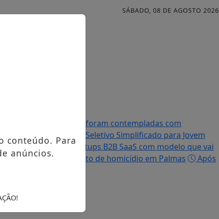
SÁBADO, 08 DE AGOSTO 2026
Famílias palmenses foram contempladas com
efeitura abre Processo Seletivo Simplificado para Jovem
o conteúdo. Para
ir R$ 5 milhões em startups B2B SaaS com modelo que vai
de anúncios.
ulga imagem de suspeito de homicídio em Palmas
Após
AÇÃO!