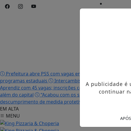
Início
/
Edições
/
Notícias
/
Contato
/
Publicidades 
Prefeitura abre PSS com vagas em seis funções e salário
programas estaduais
Intercambista palmense comenta 
A publicidade é
Aprendiz com 45 vagas; inscrições começam nesta terça-fei
continuar n
além do capital
“Acabou com os sonhos”, diz irmão da mo
descumprimento de medida protetiva e tentativa de femi
EM ALTA
MENU
APÓS