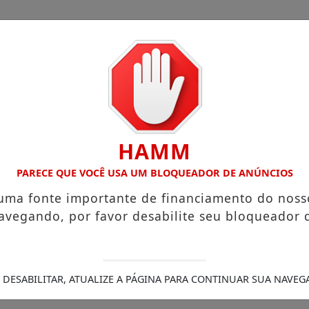
HAMM
Legais
/
s que chegam a R$ 3,8 mil
PARECE QUE VOCÊ USA UM BLOQUEADOR DE ANÚNCIOS
Igreja do Divino Espírito Santo
sobre sua viagem ao Canadá e destaca o aprendizado
Pr
 uma fonte importante de financiamento do noss
ra (21)
Aceleradora paranaense abre seleção para invest
avegando, por favor desabilite seu bloqueador 
radora que teve a casa destruída por incêndio
PCPR div
nicídio, PCPR prende homem em Palmas
 DESABILITAR, ATUALIZE A PÁGINA PARA CONTINUAR SUA NAVEG