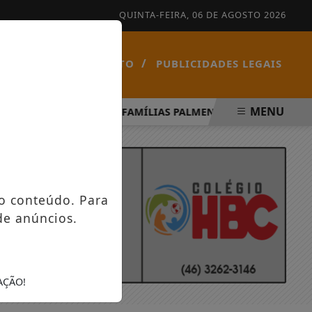
QUINTA-FEIRA, 06 DE AGOSTO 2026
/
/
NOTÍCIAS
CONTATO
PUBLICIDADES LEGAIS
MENU
 ESPÍRITO SANTO
FAMÍLIAS PALMENSES FORAM CONTEM
o conteúdo. Para
de anúncios.
AÇÃO!