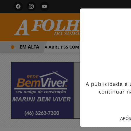
EM ALTA
PREFEITURA ABRE PSS COM VAGAS EM SEIS FUNÇÕES 
A publicidade é
continuar n
APÓS