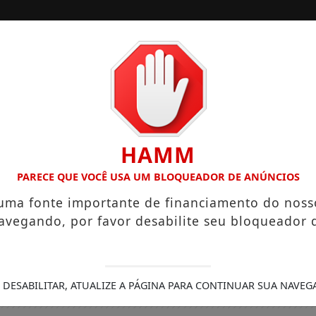
/
/
INÍCIO
EDIÇÕES
E SALÁRIOS QUE CHEGAM A R$ 3,8 MIL
IGREJA DO DIVINO
HAMM
PARECE QUE VOCÊ USA UM BLOQUEADOR DE ANÚNCIOS
 uma fonte importante de financiamento do noss
avegando, por favor desabilite seu bloqueador 
 DESABILITAR, ATUALIZE A PÁGINA PARA CONTINUAR SUA NAVEG