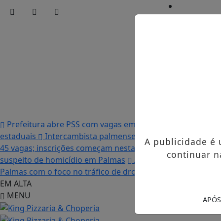
Início
/
Edições
/
Notícias
/
Contato
/
Publicidades 
Prefeitura abre PSS com vagas em seis funções e salário
estaduais
Intercambista palmense comenta sobre sua vi
A publicidade é
45 vagas; inscrições começam nesta terça-feira (21)
“Acab
continuar n
suspeito de homicídio em Palmas
Após descumprimento d
Palmas com o foco no tráfico de drogas
EM ALTA
MENU
APÓS