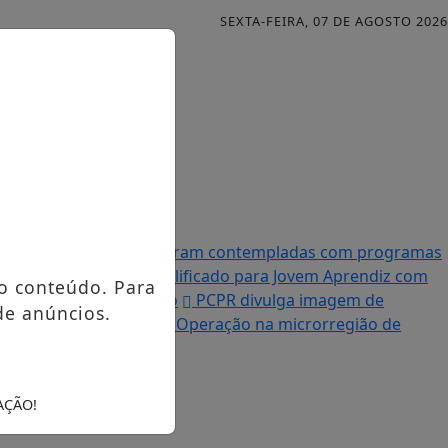
SEXTA-FEIRA, 07 DE AGOSTO 2026
Famílias palmenses foram contempladas com programas
 Processo Seletivo Simplificado para Jovem Aprendiz com
o conteúdo. Para
 destruída por incêndio
PCPR divulga imagem de
de anúncios.
ende homem em Palmas
Operação na microrregião de
AÇÃO!