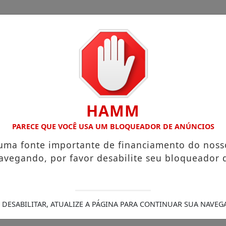
HAMM
Legais
/
s que chegam a R$ 3,8 mil
PARECE QUE VOCÊ USA UM BLOQUEADOR DE ANÚNCIOS
Igreja do Divino Espírito Santo
agem ao Canadá e destaca o aprendizado
Prefeitura abre
 uma fonte importante de financiamento do noss
ou com os sonhos”, diz irmão da moradora que teve a casa
avegando, por favor desabilite seu bloqueador 
e medida protetiva e tentativa de feminicídio, PCPR pr
 DESABILITAR, ATUALIZE A PÁGINA PARA CONTINUAR SUA NAVEG