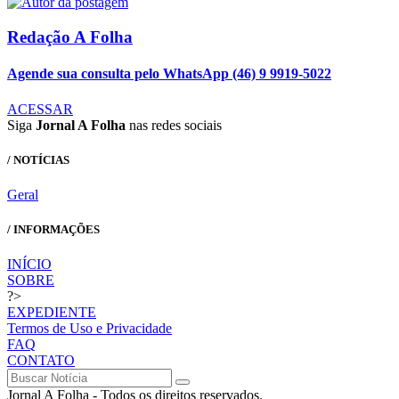
Redação A Folha
Agende sua consulta pelo WhatsApp (46) 9 9919-5022
ACESSAR
Siga
Jornal A Folha
nas redes sociais
/ NOTÍCIAS
Geral
/ INFORMAÇÕES
INÍCIO
SOBRE
?>
EXPEDIENTE
Termos de Uso e Privacidade
FAQ
CONTATO
Jornal A Folha - Todos os direitos reservados.