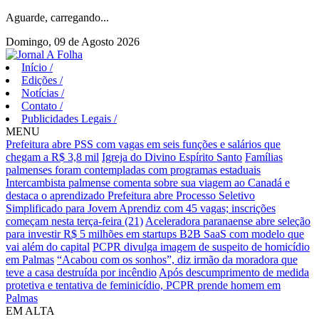
Aguarde, carregando...
Domingo, 09 de Agosto 2026
Início
/
Edições
/
Notícias
/
Contato
/
Publicidades Legais
/
MENU
Prefeitura abre PSS com vagas em seis funções e salários que
chegam a R$ 3,8 mil
Igreja do Divino Espírito Santo
Famílias
palmenses foram contempladas com programas estaduais
Intercambista palmense comenta sobre sua viagem ao Canadá e
destaca o aprendizado
Prefeitura abre Processo Seletivo
Simplificado para Jovem Aprendiz com 45 vagas; inscrições
começam nesta terça-feira (21)
Aceleradora paranaense abre seleção
para investir R$ 5 milhões em startups B2B SaaS com modelo que
vai além do capital
PCPR divulga imagem de suspeito de homicídio
em Palmas
“Acabou com os sonhos”, diz irmão da moradora que
teve a casa destruída por incêndio
Após descumprimento de medida
protetiva e tentativa de feminicídio, PCPR prende homem em
Palmas
EM ALTA