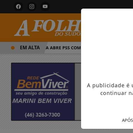
EM ALTA
PREFEITURA ABRE PSS COM VAGAS EM SEIS FUNÇÕES 
A publicidade é
continuar n
APÓS