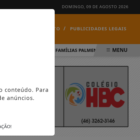
DOMINGO, 09 DE AGOSTO 2026
/
/
NOTÍCIAS
CONTATO
PUBLICIDADES LEGAIS
MENU
O ESPÍRITO SANTO
FAMÍLIAS PALMENSES FORAM CONTE
o conteúdo. Para
de anúncios.
AÇÃO!