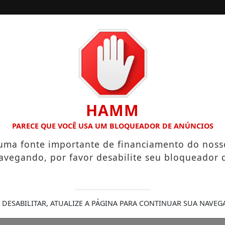
/
/
INÍCIO
EDIÇÕES
E SALÁRIOS QUE CHEGAM A R$ 3,8 MIL
IGREJA DO DIVIN
HAMM
PARECE QUE VOCÊ USA UM BLOQUEADOR DE ANÚNCIOS
 uma fonte importante de financiamento do noss
avegando, por favor desabilite seu bloqueador 
 DESABILITAR, ATUALIZE A PÁGINA PARA CONTINUAR SUA NAVEG