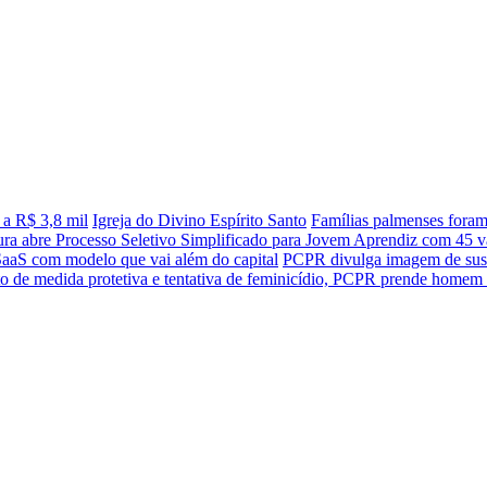
 a R$ 3,8 mil
Igreja do Divino Espírito Santo
Famílias palmenses fora
tura abre Processo Seletivo Simplificado para Jovem Aprendiz com 45 va
SaaS com modelo que vai além do capital
PCPR divulga imagem de sus
 de medida protetiva e tentativa de feminicídio, PCPR prende homem