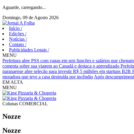
Aguarde, carregando...
Domingo, 09 de Agosto 2026
Início
/
Edições
/
Notícias
/
Contato
/
Publicidades Legais
/
MENU
Prefeitura abre PSS com vagas em seis funções e salários que chegam
comenta sobre sua viagem ao Canadá e destaca o aprendizado
Prefei
paranaense abre seleção para investir R$ 5 milhões em startups B2B 
moradora que teve a casa destruída por incêndio
Após descumprimento
EM ALTA
MENU
Colunas
COMERCIAL
Nozze
Nozze