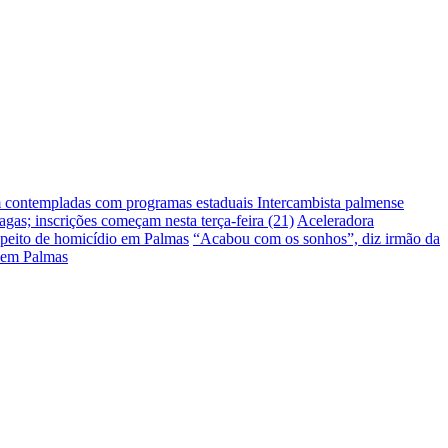
m contempladas com programas estaduais
Intercambista palmense
gas; inscrições começam nesta terça-feira (21)
Aceleradora
peito de homicídio em Palmas
“Acabou com os sonhos”, diz irmão da
 em Palmas