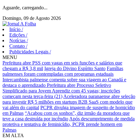
Aguarde, carregando...
Domingo, 09 de Agosto 2026
Início
/
Edições
/
Notícias
/
Contato
/
Publicidades Legais
/
MENU
Prefeitura abre PSS com vagas em seis funções e salários que
chegam a R$ 3,8 mil
Igreja do Divino Espírito Santo
Famílias
palmenses foram contempladas com programas estaduais
Intercambista palmense comenta sobre sua viagem ao Canadá e
destaca o aprendizado
Prefeitura abre Processo Seletivo
Simplificado para Jovem Aprendiz com 45 vagas; inscrições
começam nesta terça-feira (21)
Aceleradora paranaense abre seleção
para investir R$ 5 milhões em startups B2B SaaS com modelo que
vai além do capital
PCPR divulga imagem de suspeito de homicídio
em Palmas
“Acabou com os sonhos”, diz irmão da moradora que
teve a casa destruída por incêndio
Após descumprimento de medida
protetiva e tentativa de feminicídio, PCPR prende homem em
Palmas
EM ALTA