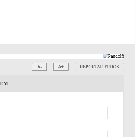
A-
A+
REPORTAR ERROS
GEM