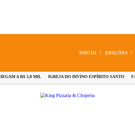
/
/
INÍCIO
EDIÇÕES
M A R$ 3,8 MIL
IGREJA DO DIVINO ESPÍRITO SANTO
FAM