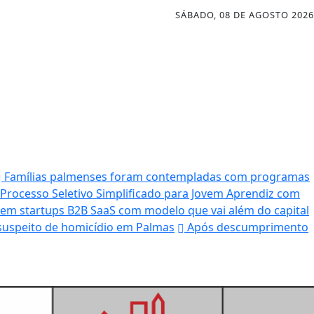
SÁBADO, 08 DE AGOSTO 2026
Famílias palmenses foram contempladas com programas
 Processo Seletivo Simplificado para Jovem Aprendiz com
 em startups B2B SaaS com modelo que vai além do capital
uspeito de homicídio em Palmas
Após descumprimento