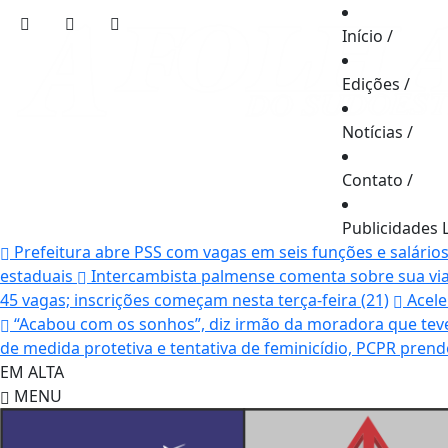
Início
/
Edições
/
Notícias
/
Contato
/
Publicidades 
Prefeitura abre PSS com vagas em seis funções e salário
estaduais
Intercambista palmense comenta sobre sua vi
45 vagas; inscrições começam nesta terça-feira (21)
Acele
“Acabou com os sonhos”, diz irmão da moradora que teve
de medida protetiva e tentativa de feminicídio, PCPR pr
EM ALTA
MENU