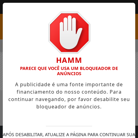
MENU
 ABRE PSS COM VAGAS EM SEIS FUNÇÕES E SALÁRIOS QUE CHEG
HAMM
PARECE QUE VOCÊ USA UM BLOQUEADOR DE
ANÚNCIOS
A publicidade é uma fonte importante de
financiamento do nosso conteúdo. Para
continuar navegando, por favor desabilite seu
EDIÇÃO N° EDIÇÃO 1849
EM
08/08/2025
bloqueador de anúncios.
Edição 1849
APÓS DESABILITAR, ATUALIZE A PÁGINA PARA CONTINUAR SUA