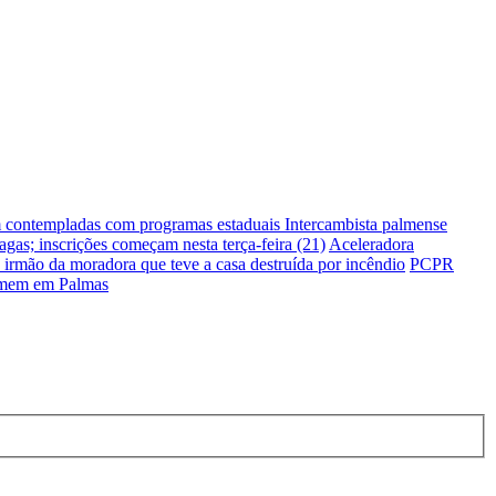
m contempladas com programas estaduais
Intercambista palmense
gas; inscrições começam nesta terça-feira (21)
Aceleradora
irmão da moradora que teve a casa destruída por incêndio
PCPR
homem em Palmas