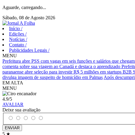
Aguarde, carregando...
Sábado, 08 de Agosto 2026
Início
/
Edições
/
Notícias
/
Contato
/
Publicidades Legais
/
MENU
Prefeitura abre PSS com vagas em seis funções e salários que chegam
comenta sobre sua viagem ao Canadá e destaca o aprendizado
Prefei
paranaense abre seleção para investir R$ 5 milhões em startups B2B 
divulga imagem de suspeito de homicídio em Palmas
Após descumprim
EM ALTA
MENU
4.9
/5
AVALIAR
Deixe sua avaliação
ENVIAR
5 ★