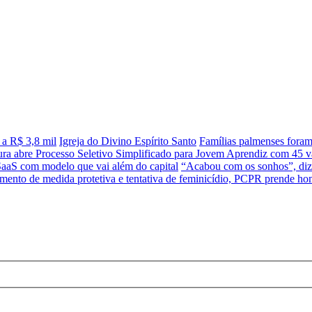
 a R$ 3,8 mil
Igreja do Divino Espírito Santo
Famílias palmenses fora
tura abre Processo Seletivo Simplificado para Jovem Aprendiz com 45 va
SaaS com modelo que vai além do capital
“Acabou com os sonhos”, diz 
ento de medida protetiva e tentativa de feminicídio, PCPR prende 