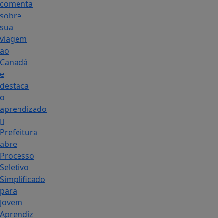
comenta
sobre
sua
viagem
ao
Canadá
e
destaca
o
aprendizado
Prefeitura
abre
Processo
Seletivo
Simplificado
para
Jovem
Aprendiz