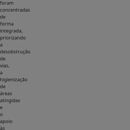
foram
concentradas
de
forma
integrada,
priorizando
a
desobstrução
de
vias,
a
higienização
de
áreas
atingidas
e
o
apoio
às