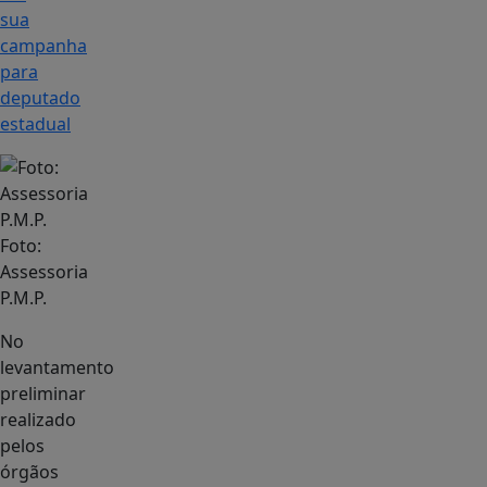
sua
campanha
para
deputado
estadual
Foto:
Assessoria
P.M.P.
No
levantamento
preliminar
realizado
pelos
órgãos