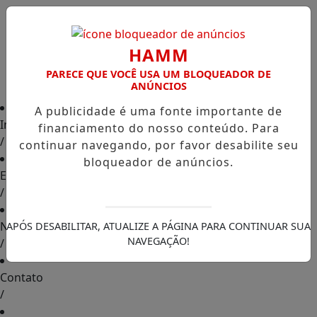
HAMM
PARECE QUE VOCÊ USA UM BLOQUEADOR DE
ANÚNCIOS
A publicidade é uma fonte importante de
Início
financiamento do nosso conteúdo. Para
/
continuar navegando, por favor desabilite seu
bloqueador de anúncios.
Edições
/
Notícias
APÓS DESABILITAR, ATUALIZE A PÁGINA PARA CONTINUAR SUA
NAVEGAÇÃO!
/
Contato
/