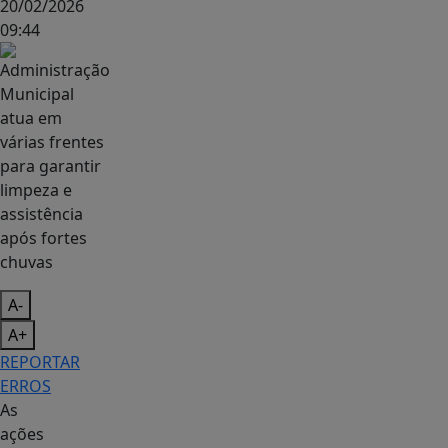
20/02/2026
09:44
A-
A+
REPORTAR
ERROS
As
ações