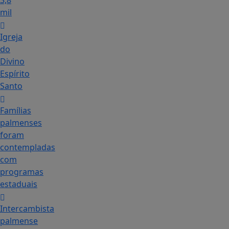
3,8
mil
Igreja
do
Divino
Espírito
Santo
Famílias
palmenses
foram
contempladas
com
programas
estaduais
Intercambista
palmense