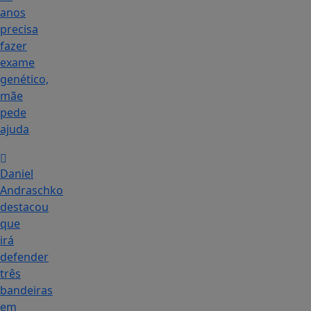
anos
precisa
fazer
exame
genético,
mãe
pede
ajuda
Daniel
Andraschko
destacou
que
irá
defender
três
bandeiras
em