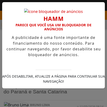
HAMM
MENU
PSS COM VAGAS EM SEIS FUNÇÕES E SALÁRIOS QUE CHEGAM A 
PARECE QUE VOCÊ USA UM BLOQUEADOR DE
ANÚNCIOS
A publicidade é uma fonte importante de
financiamento do nosso conteúdo. Para
continuar navegando, por favor desabilite seu
bloqueador de anúncios.
NOTÍCIAS
GERAL
Caravana Sicredi & Smurfs em
Palmas na próxima terça-feira
APÓS DESABILITAR, ATUALIZE A PÁGINA PARA CONTINUAR SUA
Iniciativa leva educação ambiental para
NAVEGAÇÃO!
crianças de escolas públicas das cidades
do Paraná e Santa Catarina
BRUNO LIMA
11/05/2026 08:14