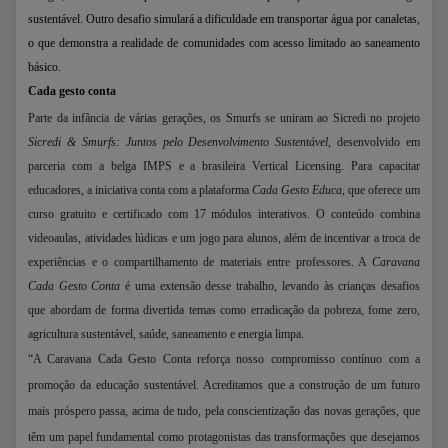
sustentável. Outro desafio simulará a dificuldade em transportar água por canaletas,
o que demonstra a realidade de comunidades com acesso limitado ao saneamento
básico.
Cada gesto conta
Parte da infância de várias gerações, os Smurfs se uniram ao Sicredi no projeto
Sicredi & Smurfs: Juntos pelo Desenvolvimento Sustentável
, desenvolvido em
parceria com a belga IMPS e a brasileira Vertical Licensing. Para capacitar
educadores, a iniciativa conta com a plataforma
Cada Gesto Educa
, que oferece um
curso gratuito e certificado com 17 módulos interativos. O conteúdo combina
videoaulas, atividades lúdicas e um jogo para alunos, além de incentivar a troca de
experiências e o compartilhamento de materiais entre professores. A
Caravana
Cada Gesto Conta
é uma extensão desse trabalho, levando às crianças desafios
que abordam de forma divertida temas como erradicação da pobreza, fome zero,
agricultura sustentável, saúde, saneamento e energia limpa.
“A Caravana Cada Gesto Conta reforça nosso compromisso contínuo com a
promoção da educação sustentável. Acreditamos que a construção de um futuro
mais próspero passa, acima de tudo, pela conscientização das novas gerações, que
têm um papel fundamental como protagonistas das transformações que desejamos