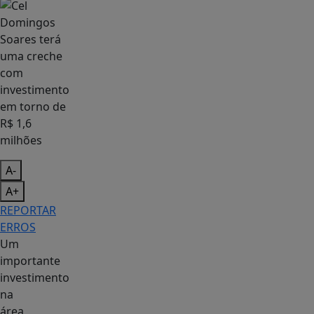
A-
A+
REPORTAR
ERROS
Um
importante
investimento
na
área