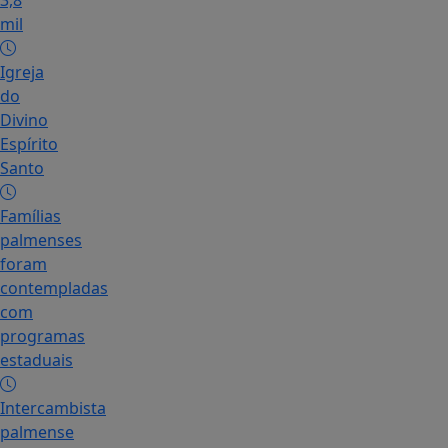
3,8
mil
Igreja
do
Divino
Espírito
Santo
Famílias
palmenses
foram
contempladas
com
programas
estaduais
Intercambista
palmense