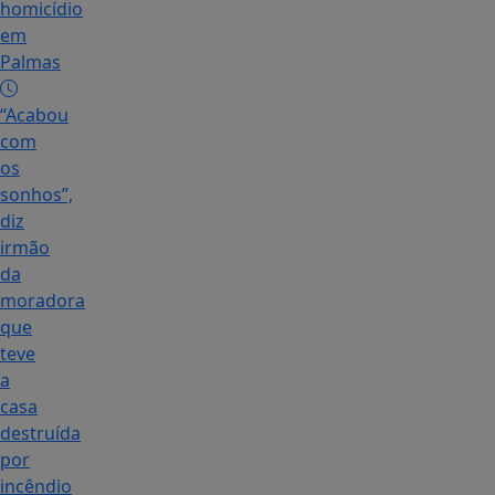
homicídio
em
Palmas
“Acabou
com
os
sonhos”,
diz
irmão
da
moradora
que
teve
a
casa
destruída
por
incêndio