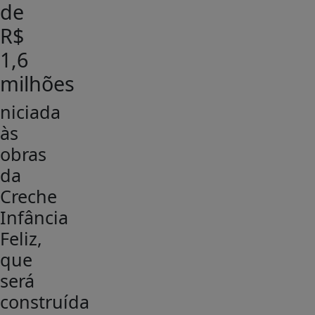
de
R$
1,6
milhões
niciada
às
obras
da
Creche
Infância
Feliz,
que
será
construída