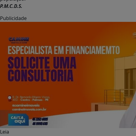
P.M.C.D.S.
Publicidade
Leia