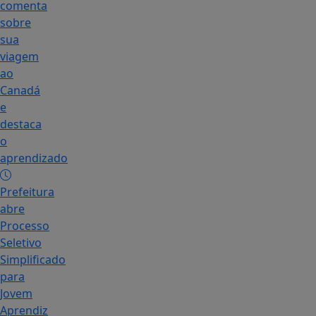
comenta
sobre
sua
viagem
ao
Canadá
e
destaca
o
aprendizado
Prefeitura
abre
Processo
Seletivo
Simplificado
para
Jovem
Aprendiz