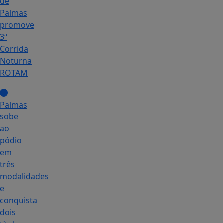
de
Palmas
promove
3ª
Corrida
Noturna
ROTAM
Palmas
sobe
ao
pódio
em
três
modalidades
e
conquista
dois