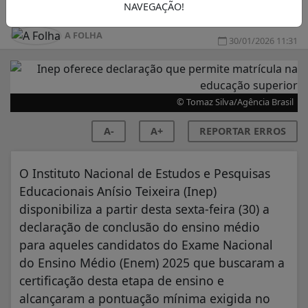
NAVEGAÇÃO!
A FOLHA
30/01/2026 11:31
© Tomaz Silva/Agência Brasil
A-
A+
REPORTAR ERROS
O Instituto Nacional de Estudos e Pesquisas
Educacionais Anísio Teixeira (Inep)
disponibiliza a partir desta sexta-feira (30) a
declaração de conclusão do ensino médio
para aqueles candidatos do Exame Nacional
do Ensino Médio (Enem) 2025 que buscaram a
certificação desta etapa de ensino e
alcançaram a pontuação mínima exigida no