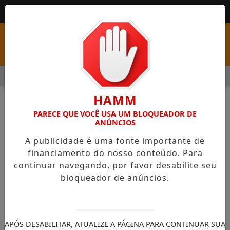
MENU
 PSS COM VAGAS EM SEIS FUNÇÕES E SALÁRIOS QUE CHEGAM A
HAMM
PARECE QUE VOCÊ USA UM BLOQUEADOR DE
ANÚNCIOS
A publicidade é uma fonte importante de
financiamento do nosso conteúdo. Para
continuar navegando, por favor desabilite seu
NOTÍCIAS
GERAL
bloqueador de anúncios.
Inep oferece declaração que permite
matrícula na educação superior
Documento está publicado na Página do
APÓS DESABILITAR, ATUALIZE A PÁGINA PARA CONTINUAR SUA
Participante do Enem, no portal do Inep.