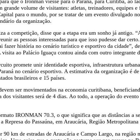
a para que o Ironman viesse para o Paraná, para Curitiba, ao 
ande volume de visitantes: atletas, treinadores, equipes e f
ital para o mundo, por se tratar de um evento divulgado no 
endário da organização.
a a competição, disse que a etapa era um sonho já antigo. “
unir as pessoas interessadas para que isso pudesse dar certo
 fazer história no cenário turístico e esportivo da cidade”, d
 A visita ao Palácio Iguaçu contou ainda com outro integrante
rcuito promete unir identidade esportiva, infraestrutura urba
araná no cenário esportivo. A estimativa da organização é de
tados brasileiros e 15 países.
evem ser movimentados na economia curitibana, beneficiando
dos visitantes será de 4 dias. Ao todo, a operação do evento 
 formato IRONMAN 70.3, o que significa que as distâncias a 
co a Represa do Passaúna, em Araucária, Região Metropolitan
por 90 km de estradas de Araucária e Campo Largo, na região 