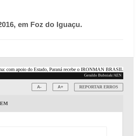
 2016, em Foz do Iguaçu.
Geraldo Bubniak/AEN
A-
A+
REPORTAR ERROS
GEM