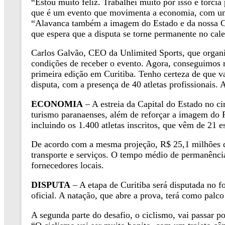
“Estou muito feliz. Trabalhei muito por isso e torci
que é um evento que movimenta a economia, com um gr
“Alavanca também a imagem do Estado e da nossa Cap
que espera que a disputa se torne permanente no cal
Carlos Galvão, CEO da Unlimited Sports, que organiz
condições de receber o evento. Agora, conseguimos re
primeira edição em Curitiba. Tenho certeza de que vai
disputa, com a presença de 40 atletas profissionais.
ECONOMIA
– A estreia da Capital do Estado no ci
turismo paranaenses, além de reforçar a imagem do P
incluindo os 1.400 atletas inscritos, que vêm de 21 es
De acordo com a mesma projeção, R$ 25,1 milhões d
transporte e serviços. O tempo médio de permanência 
fornecedores locais.
DISPUTA
– A etapa de Curitiba será disputada no
oficial. A natação, que abre a prova, terá como pal
A segunda parte do desafio, o ciclismo, vai passar 