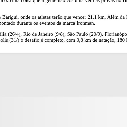
nico. Uma coisa que a gente não costuma ver nas provas no Br
e Barigui, onde os atletas terão que vencer 21,1 km. Além da 
ontado durante os eventos da marca Ironman.
lia (26/4), Rio de Janeiro (9/8), São Paulo (20/9), Florianó
polis (31/) o desafio é completo, com 3,8 km de natação, 180