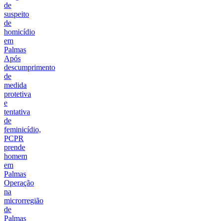
de
suspeito
de
homicídio
em
Palmas
Após
descumprimento
de
medida
protetiva
e
tentativa
de
feminicídio,
PCPR
prende
homem
em
Palmas
Operação
na
microrregião
de
Palmas