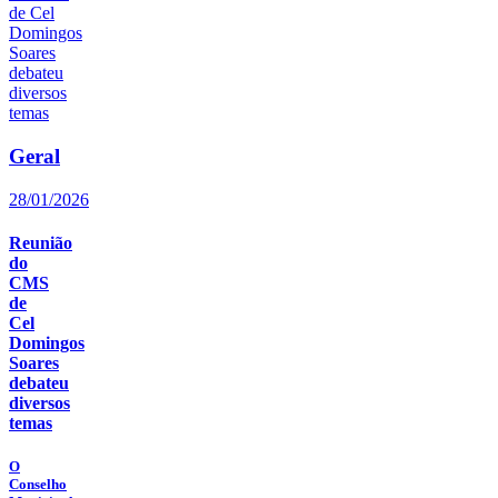
Geral
28/01/2026
Reunião
do
CMS
de
Cel
Domingos
Soares
debateu
diversos
temas
O
Conselho