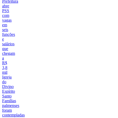
Prefeitura
abre
PSS
com
vagas
em
seis
funções
e
salários
que
chegam
a
R$
3,8
mil
Igreja
do
Divino
Espírito
Santo
Famílias
palmenses
foram
contempladas