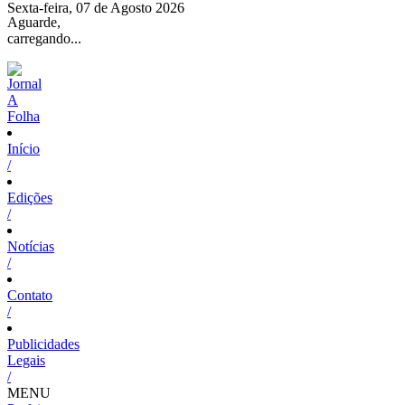
Sexta-feira, 07 de Agosto 2026
Aguarde,
carregando...
Início
/
Edições
/
Notícias
/
Contato
/
Publicidades
Legais
/
MENU