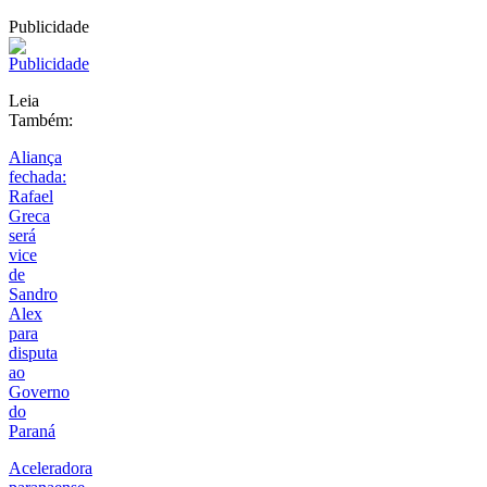
Publicidade
Leia
Também:
Aliança
fechada:
Rafael
Greca
será
vice
de
Sandro
Alex
para
disputa
ao
Governo
do
Paraná
Aceleradora