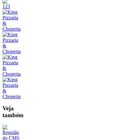
Veja
também