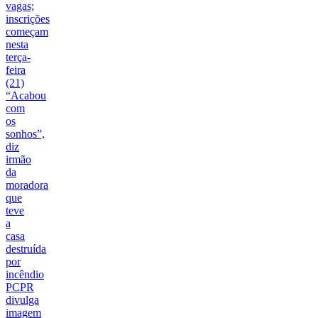
vagas;
inscrições
começam
nesta
terça-
feira
(21)
“Acabou
com
os
sonhos”,
diz
irmão
da
moradora
que
teve
a
casa
destruída
por
incêndio
PCPR
divulga
imagem