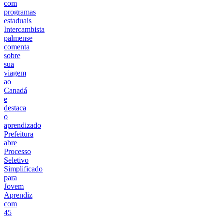
com
programas
estaduais
Intercambista
palmense
comenta
sobre
sua
viagem
ao
Canadá
e
destaca
o
aprendizado
Prefeitura
abre
Processo
Seletivo
Simplificado
para
Jovem
Aprendiz
com
45