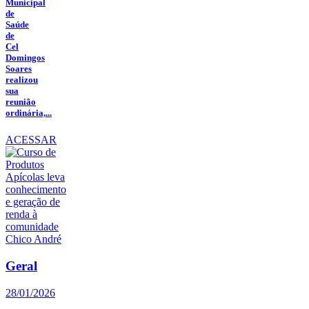
Municipal
de
Saúde
de
Cel
Domingos
Soares
realizou
sua
reunião
ordinária,...
ACESSAR
Geral
28/01/2026