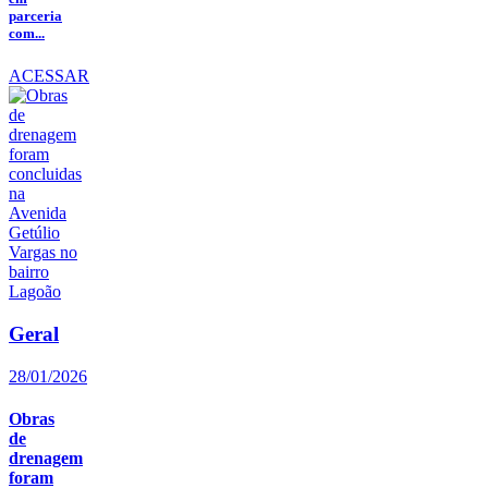
parceria
com...
ACESSAR
Geral
28/01/2026
Obras
de
drenagem
foram