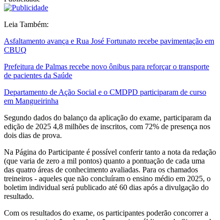
Leia Também:
Asfaltamento avança e Rua José Fortunato recebe pavimentação em
CBUQ
Prefeitura de Palmas recebe novo ônibus para reforçar o transporte
de pacientes da Saúde
Departamento de Ação Social e o CMDPD participaram de curso
em Mangueirinha
Segundo dados do balanço da aplicação do exame, participaram da
edição de 2025 4,8 milhões de inscritos, com 72% de presença nos
dois dias de prova.
Na Página do Participante é possível conferir tanto a nota da redação
(que varia de zero a mil pontos) quanto a pontuação de cada uma
das quatro áreas de conhecimento avaliadas. Para os chamados
treineiros - aqueles que não concluíram o ensino médio em 2025, o
boletim individual será publicado até 60 dias após a divulgação do
resultado.
Com os resultados do exame, os participantes poderão concorrer a