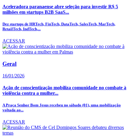
Aceleradora paranaense abre seleção para investir R$ 5
milhões em startups B2B SaaS...
Dez startups de HRTech, FinTech, DataTech, SalesTech, MarTech,
RetailTech, IndTech,...
ACESSAR
Geral
16/01/2026
Ação de conscientização mobiliza comunidade no combate à
violência contra a mulher...
A Praça Senhor Bom Jesus recebeu no sábado (01), uma mobilização
voltada ao...
ACESSAR