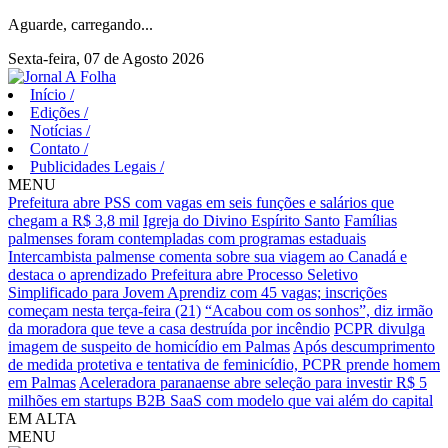
Aguarde, carregando...
Sexta-feira, 07 de Agosto 2026
Início
/
Edições
/
Notícias
/
Contato
/
Publicidades Legais
/
MENU
Prefeitura abre PSS com vagas em seis funções e salários que
chegam a R$ 3,8 mil
Igreja do Divino Espírito Santo
Famílias
palmenses foram contempladas com programas estaduais
Intercambista palmense comenta sobre sua viagem ao Canadá e
destaca o aprendizado
Prefeitura abre Processo Seletivo
Simplificado para Jovem Aprendiz com 45 vagas; inscrições
começam nesta terça-feira (21)
“Acabou com os sonhos”, diz irmão
da moradora que teve a casa destruída por incêndio
PCPR divulga
imagem de suspeito de homicídio em Palmas
Após descumprimento
de medida protetiva e tentativa de feminicídio, PCPR prende homem
em Palmas
Aceleradora paranaense abre seleção para investir R$ 5
milhões em startups B2B SaaS com modelo que vai além do capital
EM ALTA
MENU