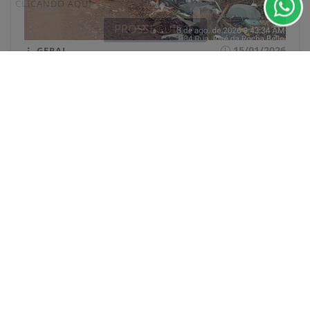
CLICANDO AQUI
PROSSEGUIR
15/01/2026
GERAL
Volume de lixo descartado
incorretamente em Palmas é alarmante
Os responsáveis pela limpeza pedem a
colaboração da comunidade
ACESSAR
SIGA
JORNAL A FOLHA
NAS REDES SOCIAIS