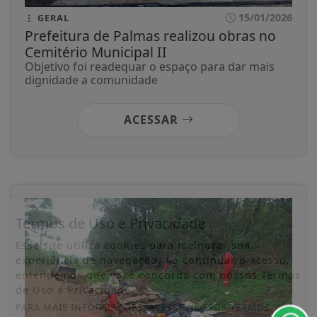
15/01/2026
GERAL
Prefeitura de Palmas realizou obras no
Cemitério Municipal II
Objetivo foi readequar o espaço para dar mais
dignidade a comunidade
ACESSAR
Termos de Uso e Privacidade
Esse site utiliza cookies para melhorar sua
experiência de navegação. Ao continuar o acesso,
entendemos que você concorda com nossos Termos
de Uso e Privacidade.
PARA MAIS INFORMAÇÕES,
ACESSE NOSSOS TERMOS