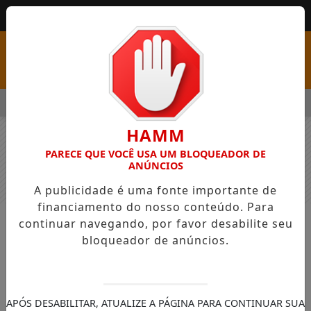
MENU
E PSS COM VAGAS EM SEIS FUNÇÕES E SALÁRIOS QUE CHEGAM 
HAMM
PARECE QUE VOCÊ USA UM BLOQUEADOR DE
ANÚNCIOS
A publicidade é uma fonte importante de
financiamento do nosso conteúdo. Para
continuar navegando, por favor desabilite seu
NOTÍCIAS
GERAL
bloqueador de anúncios.
Polícia Federal faz operação contra
roubo de computadores da Caixa
Segundo comunicado da PF, a ação de
APÓS DESABILITAR, ATUALIZE A PÁGINA PARA CONTINUAR SUA
criminosos causou prejuízo de R$ 1,5