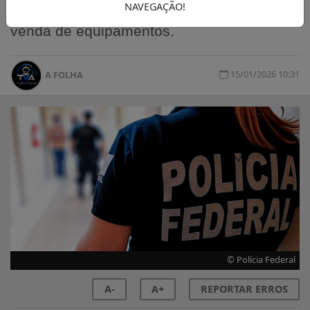
NAVEGAÇÃO!
milhão à instituição por meio do roubo e da
venda de equipamentos.
15/01/2026 10:31
A FOLHA
© Polícia Federal
A-
A+
REPORTAR ERROS