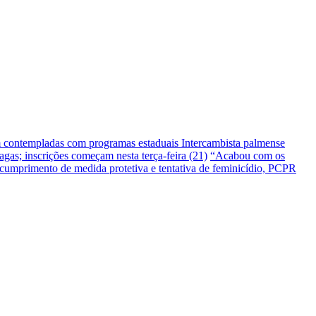
m contempladas com programas estaduais
Intercambista palmense
gas; inscrições começam nesta terça-feira (21)
“Acabou com os
umprimento de medida protetiva e tentativa de feminicídio, PCPR