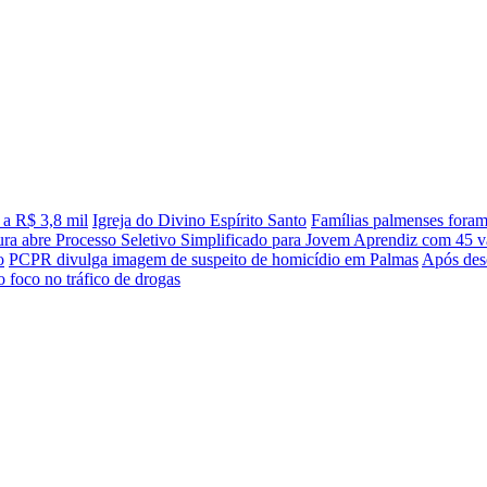
 a R$ 3,8 mil
Igreja do Divino Espírito Santo
Famílias palmenses fora
tura abre Processo Seletivo Simplificado para Jovem Aprendiz com 45 va
o
PCPR divulga imagem de suspeito de homicídio em Palmas
Após desc
 foco no tráfico de drogas