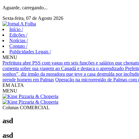
Aguarde, carregando...
Sexta-feira, 07 de Agosto 2026
Início
/
Edições
/
Notícias
/
Contato
/
Publicidades Legais
/
MENU
Prefeitura abre PSS com vagas em seis funções e salários que chegam
comenta sobre sua viagem ao Canadá e destaca o aprendizado
Prefei
sonhos”, diz irmão da moradora que teve a casa destruída por incêndi
prende homem em Palmas
Operação na microrregião de Palmas com o
EM ALTA
MENU
Colunas
COMERCIAL
asd
asd