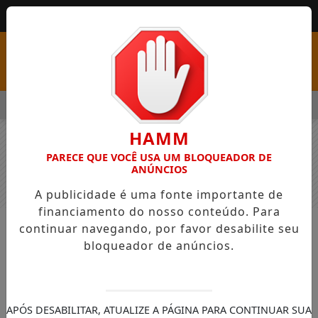
MENU
RE PSS COM VAGAS EM SEIS FUNÇÕES E SALÁRIOS QUE CHEGAM
HAMM
PARECE QUE VOCÊ USA UM BLOQUEADOR DE
ANÚNCIOS
A publicidade é uma fonte importante de
financiamento do nosso conteúdo. Para
continuar navegando, por favor desabilite seu
COLUNAS
COMERCIAL
bloqueador de anúncios.
bo
bo
APÓS DESABILITAR, ATUALIZE A PÁGINA PARA CONTINUAR SUA