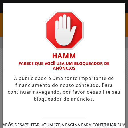
MENU
 ABRE PSS COM VAGAS EM SEIS FUNÇÕES E SALÁRIOS QUE CHE
HAMM
PARECE QUE VOCÊ USA UM BLOQUEADOR DE
ANÚNCIOS
A publicidade é uma fonte importante de
financiamento do nosso conteúdo. Para
continuar navegando, por favor desabilite seu
COLUNAS
COMERCIAL
bloqueador de anúncios.
cre
cre
APÓS DESABILITAR, ATUALIZE A PÁGINA PARA CONTINUAR SUA