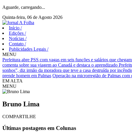
Aguarde, carregando...
Quinta-feira, 06 de Agosto 2026
Início
/
Edições
/
Notícias
/
Contato
/
Publicidades Legais
/
MENU
Prefeitura abre PSS com vagas em seis funções e salários que chegam
comenta sobre sua viagem ao Canadá e destaca o aprendizado
Prefei
sonhos”, diz irmão da moradora que teve a casa destruída por incêndi
prende homem em Palmas
Operação na microrregião de Palmas com o
EM ALTA
MENU
Bruno Lima
COMPARTILHE
Últimas postagens em Colunas