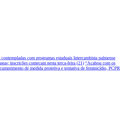
m contempladas com programas estaduais
Intercambista palmense
gas; inscrições começam nesta terça-feira (21)
“Acabou com os
umprimento de medida protetiva e tentativa de feminicídio, PCPR