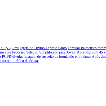
 a R$ 3,8 mil
Igreja do Divino Espírito Santo
Famílias palmenses fora
tura abre Processo Seletivo Simplificado para Jovem Aprendiz com 45 va
o
PCPR divulga imagem de suspeito de homicídio em Palmas
Após desc
 foco no tráfico de drogas