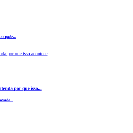
as pode...
enda por que isso...
ovado...