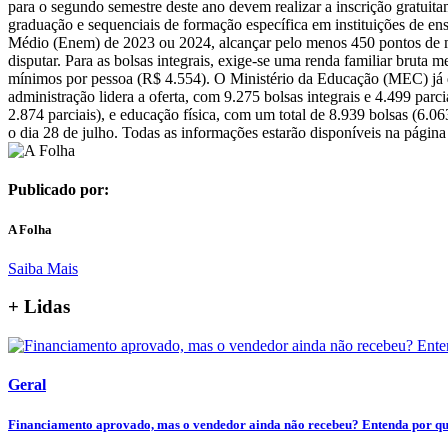
para o segundo semestre deste ano devem realizar a inscrição gratuit
graduação e sequenciais de formação específica em instituições de en
Médio (Enem) de 2023 ou 2024, alcançar pelo menos 450 pontos de mé
disputar. Para as bolsas integrais, exige-se uma renda familiar bruta m
mínimos por pessoa (R$ 4.554). O Ministério da Educação (MEC) já di
administração lidera a oferta, com 9.275 bolsas integrais e 4.499 parc
2.874 parciais), e educação física, com um total de 8.939 bolsas (6.0
o dia 28 de julho. Todas as informações estarão disponíveis na página 
Publicado por:
A Folha
Saiba Mais
+ Lidas
Geral
Financiamento aprovado, mas o vendedor ainda não recebeu? Entenda por que 