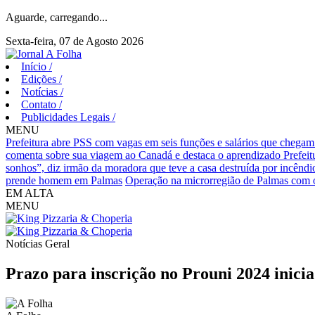
Aguarde, carregando...
Sexta-feira, 07 de Agosto 2026
Início
/
Edições
/
Notícias
/
Contato
/
Publicidades Legais
/
MENU
Prefeitura abre PSS com vagas em seis funções e salários que chegam
comenta sobre sua viagem ao Canadá e destaca o aprendizado
Prefei
sonhos”, diz irmão da moradora que teve a casa destruída por incêndi
prende homem em Palmas
Operação na microrregião de Palmas com o
EM ALTA
MENU
Notícias
Geral
Prazo para inscrição no Prouni 2024 inicia 