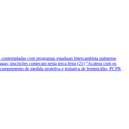
m contempladas com programas estaduais
Intercambista palmense
gas; inscrições começam nesta terça-feira (21)
“Acabou com os
umprimento de medida protetiva e tentativa de feminicídio, PCPR