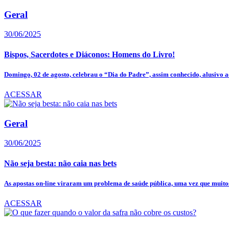
Geral
30/06/2025
Bispos, Sacerdotes e Diáconos: Homens do Livro!
Domingo, 02 de agosto, celebrau o “Dia do Padre”, assim conhecido, alusivo ao
ACESSAR
Geral
30/06/2025
Não seja besta: não caia nas bets
As apostas on-line viraram um problema de saúde pública, uma vez que muitos
ACESSAR