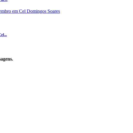
el...
sagens.