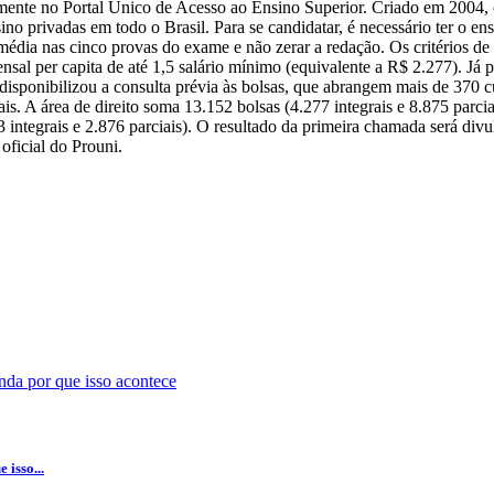
amente no Portal Único de Acesso ao Ensino Superior. Criado em 2004, o
sino privadas em todo o Brasil. Para se candidatar, é necessário ter o 
dia nas cinco provas do exame e não zerar a redação. Os critérios de
ensal per capita de até 1,5 salário mínimo (equivalente a R$ 2.277). Já p
sponibilizou a consulta prévia às bolsas, que abrangem mais de 370 cur
iais. A área de direito soma 13.152 bolsas (4.277 integrais e 8.875 parc
63 integrais e 2.876 parciais). O resultado da primeira chamada será di
oficial do Prouni.
isso...