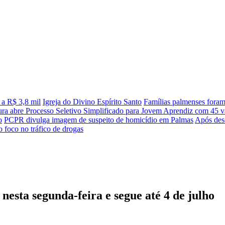
 a R$ 3,8 mil
Igreja do Divino Espírito Santo
Famílias palmenses fora
tura abre Processo Seletivo Simplificado para Jovem Aprendiz com 45 va
o
PCPR divulga imagem de suspeito de homicídio em Palmas
Após desc
 foco no tráfico de drogas
nesta segunda-feira e segue até 4 de julho