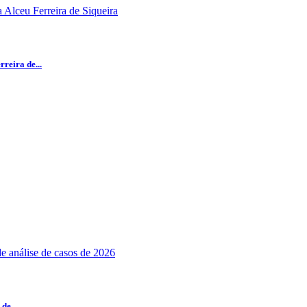
reira de...
de...