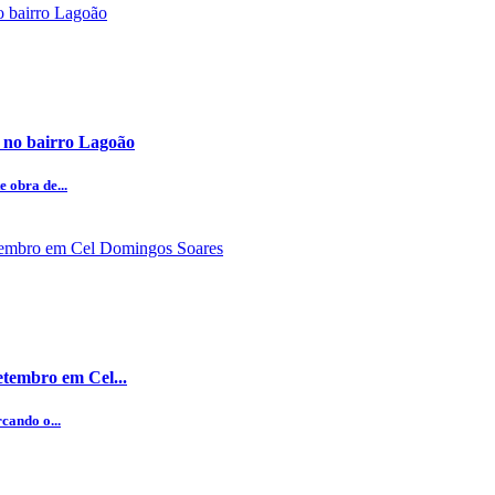
 no bairro Lagoão
 obra de...
etembro em Cel...
cando o...