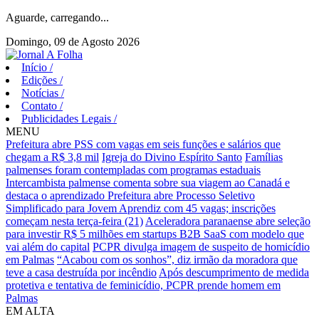
Aguarde, carregando...
Domingo, 09 de Agosto 2026
Início
/
Edições
/
Notícias
/
Contato
/
Publicidades Legais
/
MENU
Prefeitura abre PSS com vagas em seis funções e salários que
chegam a R$ 3,8 mil
Igreja do Divino Espírito Santo
Famílias
palmenses foram contempladas com programas estaduais
Intercambista palmense comenta sobre sua viagem ao Canadá e
destaca o aprendizado
Prefeitura abre Processo Seletivo
Simplificado para Jovem Aprendiz com 45 vagas; inscrições
começam nesta terça-feira (21)
Aceleradora paranaense abre seleção
para investir R$ 5 milhões em startups B2B SaaS com modelo que
vai além do capital
PCPR divulga imagem de suspeito de homicídio
em Palmas
“Acabou com os sonhos”, diz irmão da moradora que
teve a casa destruída por incêndio
Após descumprimento de medida
protetiva e tentativa de feminicídio, PCPR prende homem em
Palmas
EM ALTA