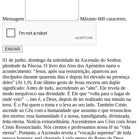
Mensagem
Máximo 600 caracteres.
ENVIAR
01 de junho, domingo da solenidade da Ascensão do Senhor,
plenitude da Páscoa. O livro dos Atos dos Apóstolos narra o
acontecimento: “Jesus, após sua ressurreição, apareceu aos
discípulos durante quarenta dias e depois foi elevado na presença
deles” (At 1,9). Este último gesto de Jesus encerra um duplo
significado: Antes de tudo, ascendendo ao “alto”, Ele revela de
modo inequívoco sua divindade. É Ele que “volta para o lugar de
onde veio” –, isto é, a Deus, depois de ter realizado sua missão na
terra. É o Pai quem o toma e o leva ao seu lado. Também Cristo
ascende ao Céu com a humanidade que assumiu e que ressuscitou
dos mortos: essa humanidade é a nossa, transfigurada, divinizada,
feita eterna. Notícia extraordinária. Ascendemos aos Céus com Jesus
Cristo Ressuscitado. Nós cremos e professamos nossa fé na “vida
eterna”. Portanto, a Ascensão revela a “vocação suprema” de toda
pessoa humana: está chamada à vida eterna do Reino de Deus,