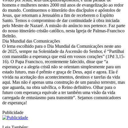
homens e mulheres nestes 2000 mil anos de evangelização ao redor
do mundo. Continuemos o itinerário dos discípulos e apóstolos de
Jesus, que retornam a Jerusalém a fim de receberem o Espírito
Santo. Temos o compromisso de dar continuidade à obra iniciada
pelo Mestre de Nazaré. A missão do anúncio nos pertence. Faz parte
do nosso itinerário cristão católico, nesta Igreja de Palmas-Francisco
Beltrão.
Dia Mundial das Comunicações
O lema escolhido para o Dia Mundial da Comunicações neste ano
de 2025, sempre na Solenidade da Ascensão do Senhor, é “Partilhai
com mansidão a esperança que está em vossos corações” (1Pd 3,15-
16). O Papa Francisco, recentemente falecido, disse que “a
esperança e a alegria cristã não se orientam simplesmente para um
estado futuro, mas é prêmio e graça de Deus, aqui e agora. Ela é
vivida na aceitação dos acontecimentos, destinos e tarefas da vida
aqui. Mas não é apenas uma construção de um paraíso terrestre, mas
que aguarda, na obra salvífica, o Reino definitivo. Olhar para o
futuro com esperança equivale a ter também uma visão da vida
carregada de entusiasmo para transmitir”. Sejamos comunicadores
de esperança!
Publicidade
Leia Também: