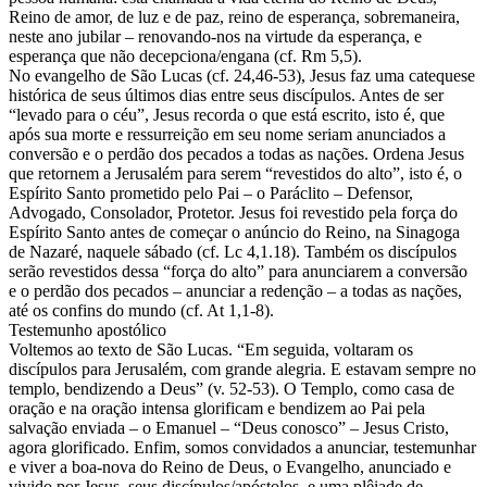
Reino de amor, de luz e de paz, reino de esperança, sobremaneira,
neste ano jubilar – renovando-nos na virtude da esperança, e
esperança que não decepciona/engana (cf. Rm 5,5).
No evangelho de São Lucas (cf. 24,46-53), Jesus faz uma catequese
histórica de seus últimos dias entre seus discípulos. Antes de ser
“levado para o céu”, Jesus recorda o que está escrito, isto é, que
após sua morte e ressurreição em seu nome seriam anunciados a
conversão e o perdão dos pecados a todas as nações. Ordena Jesus
que retornem a Jerusalém para serem “revestidos do alto”, isto é, o
Espírito Santo prometido pelo Pai – o Paráclito – Defensor,
Advogado, Consolador, Protetor. Jesus foi revestido pela força do
Espírito Santo antes de começar o anúncio do Reino, na Sinagoga
de Nazaré, naquele sábado (cf. Lc 4,1.18). Também os discípulos
serão revestidos dessa “força do alto” para anunciarem a conversão
e o perdão dos pecados – anunciar a redenção – a todas as nações,
até os confins do mundo (cf. At 1,1-8).
Testemunho apostólico
Voltemos ao texto de São Lucas. “Em seguida, voltaram os
discípulos para Jerusalém, com grande alegria. E estavam sempre no
templo, bendizendo a Deus” (v. 52-53). O Templo, como casa de
oração e na oração intensa glorificam e bendizem ao Pai pela
salvação enviada – o Emanuel – “Deus conosco” – Jesus Cristo,
agora glorificado. Enfim, somos convidados a anunciar, testemunhar
e viver a boa-nova do Reino de Deus, o Evangelho, anunciado e
vivido por Jesus, seus discípulos/apóstolos, e uma plêiade de