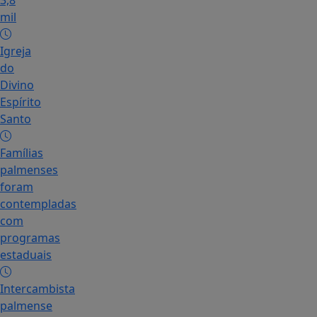
3,8
mil
Igreja
do
Divino
Espírito
Santo
Famílias
palmenses
foram
contempladas
com
programas
estaduais
Intercambista
palmense