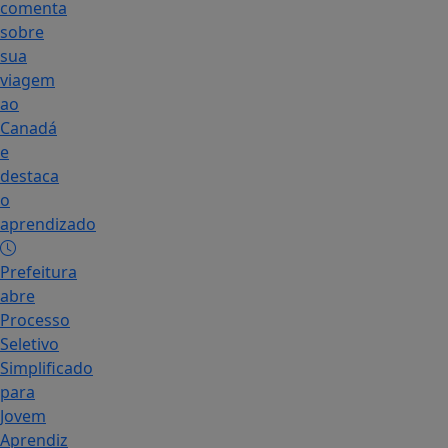
comenta
sobre
sua
viagem
ao
Canadá
e
destaca
o
aprendizado
Prefeitura
abre
Processo
Seletivo
Simplificado
para
Jovem
Aprendiz