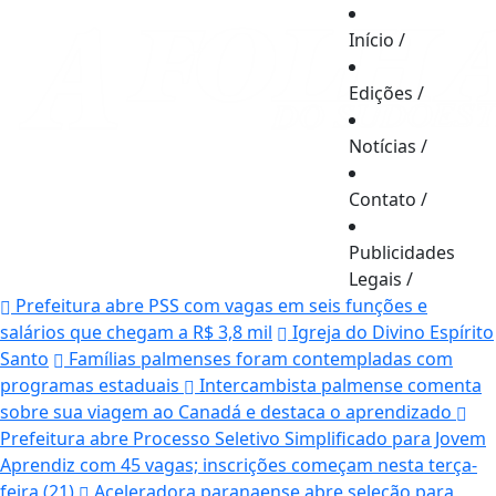
Início
/
Edições
/
Notícias
/
Contato
/
Publicidades
Legais
/
Prefeitura abre PSS com vagas em seis funções e
salários que chegam a R$ 3,8 mil
Igreja do Divino Espírito
Santo
Famílias palmenses foram contempladas com
programas estaduais
Intercambista palmense comenta
sobre sua viagem ao Canadá e destaca o aprendizado
Prefeitura abre Processo Seletivo Simplificado para Jovem
Aprendiz com 45 vagas; inscrições começam nesta terça-
feira (21)
Aceleradora paranaense abre seleção para