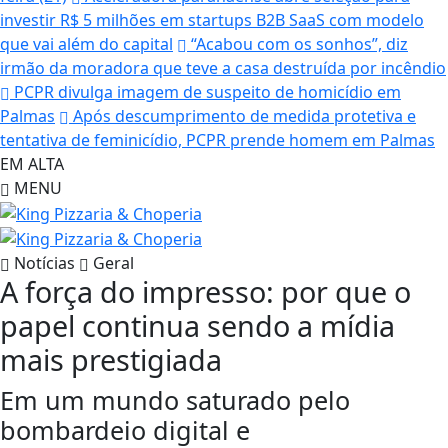
investir R$ 5 milhões em startups B2B SaaS com modelo
que vai além do capital
“Acabou com os sonhos”, diz
irmão da moradora que teve a casa destruída por incêndio
PCPR divulga imagem de suspeito de homicídio em
Palmas
Após descumprimento de medida protetiva e
tentativa de feminicídio, PCPR prende homem em Palmas
EM ALTA
MENU
Notícias
Geral
A força do impresso: por que o
papel continua sendo a mídia
mais prestigiada
Em um mundo saturado pelo
bombardeio digital e