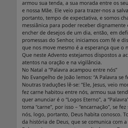
armou sua tenda, a sua morada entre os seu
e nossa Mãe. Ele veio para trazer-nos a salva
portanto, tempo de expectativa, e somos ch
messiânica para poder receber dignamente
encher de desejos de um dia, então, em defin
promessas do Senhor, iniciamos com fé e d
que nos move mesmo é a esperança que o n
Que neste Advento estejamos dispostos a a
atentos na oração e na vigilância.
No Natal a “Palavra acampou entre nós”
No Evangelho de João lemos: “A Palavra se 
Noutras traduções lê-se: “Ele, Jesus, veio mo
fez carne habitou entre nós, armou sua tend
quer anunciar é o “Logos Eterno”, a “Palavr
toma “carne”, por isso – “encarnação”, se fe
nós, logo, portanto, Deus habita conosco. T
da história de Deus, que se comunica com a