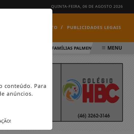
QUINTA-FEIRA, 06 DE AGOSTO 2026
/
/
NOTÍCIAS
CONTATO
PUBLICIDADES LEGAIS
MENU
PÍRITO SANTO
FAMÍLIAS PALMENSES FORAM CONTEMPLA
o conteúdo. Para
de anúncios.
AÇÃO!