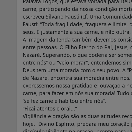
Palavra Logos, que estava voltada para Deu
carne, participando da nossa condição morta
escreveu Silvano Fausti (cf. Uma Comunidade
Fausti: “Toda fragilidade, fraqueza e limite
seus. E justamente a sua carne, e não outra, 
A imagem da tenda também devemos conside
entre pessoas. O Filho Eterno do Pai, Jesus,
Nazaré. Superando, o que poderia ser some
entre nós” ou “veio morar”, entendemos sim
Deus tem uma morada com o seu povo. A “Pa
de Nazaré, encontra sua moradia entre nós. 
expressemos nossa gratidão e louvação a no
carne, para fazer em nós sua morada! Tudo 
“se fez carne e habitou entre nós”.
“Ficai atentos e orai...”
Vigilância e oração são as duas atitudes re
hoje. “Divino Espírito, prepara meu coração
discípulo vigilante na oração, pronto para 