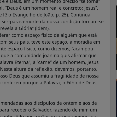
s e é Deus, em um momento preciso “se torna”
l. “Deus é um homem real e concreto: Jesus”,
 lê o Evangelho de João, p. 25). Continua
, o ser-para-a-morte da nossa condição tornam-se
revela a Glória” (idem).
rar como espaço físico de alguém que está
 com seus pais, teve este espaço, a moradia em
nte espaço físico, como dizemos, “acampou
 que a comunidade joanina quis afirmar que
lavra Eterna”, a “carne” de um homem, Jesus
Nesta altura da reflexão, devemos, portanto,
sso Deus que assumiu a fragilidade de nossa
aconteceu porque a Palavra, o Filho de Deus,
comendadas aos discípulos de ontem e aos de
 para receber o Salvador, fazendo de mim um
reconhecê-lo nos irmãos mais pequeninos, nos