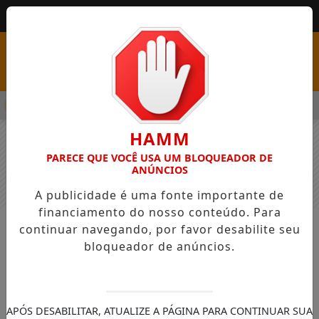
MENU
 PSS COM VAGAS EM SEIS FUNÇÕES E SALÁRIOS QUE CHEGAM A
HAMM
PARECE QUE VOCÊ USA UM BLOQUEADOR DE
ANÚNCIOS
A publicidade é uma fonte importante de
financiamento do nosso conteúdo. Para
continuar navegando, por favor desabilite seu
NOTÍCIAS
GERAL
bloqueador de anúncios.
Aprovado o reconhecimento da
erva-mate sombreada como
Patrimônio Cultural Imaterial do
APÓS DESABILITAR, ATUALIZE A PÁGINA PARA CONTINUAR SUA
Paraná