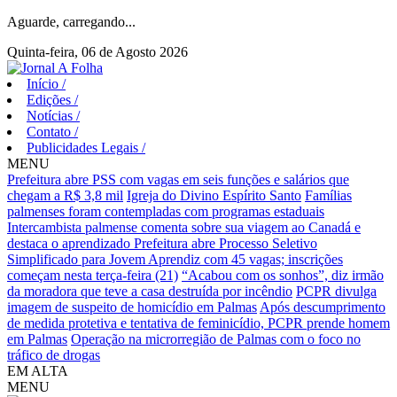
Aguarde, carregando...
Quinta-feira, 06 de Agosto 2026
Início
/
Edições
/
Notícias
/
Contato
/
Publicidades Legais
/
MENU
Prefeitura abre PSS com vagas em seis funções e salários que
chegam a R$ 3,8 mil
Igreja do Divino Espírito Santo
Famílias
palmenses foram contempladas com programas estaduais
Intercambista palmense comenta sobre sua viagem ao Canadá e
destaca o aprendizado
Prefeitura abre Processo Seletivo
Simplificado para Jovem Aprendiz com 45 vagas; inscrições
começam nesta terça-feira (21)
“Acabou com os sonhos”, diz irmão
da moradora que teve a casa destruída por incêndio
PCPR divulga
imagem de suspeito de homicídio em Palmas
Após descumprimento
de medida protetiva e tentativa de feminicídio, PCPR prende homem
em Palmas
Operação na microrregião de Palmas com o foco no
tráfico de drogas
EM ALTA
MENU