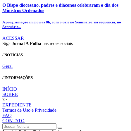
O Bispo diocesano, padres e diáconos celebraram o dia dos
Ministros Ordenados
A programação iniciou às 8h, com o café no Seminário, na sequência, no
Santuário...
ACESSAR
Siga
Jornal A Folha
nas redes sociais
/ NOTÍCIAS
Geral
/ INFORMAÇÕES
INÍCIO
SOBRE
?>
EXPEDIENTE
Termos de Uso e Privacidade
FAQ
CONTATO