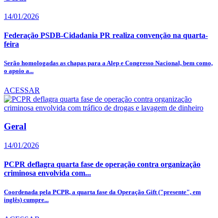
14/01/2026
Federação PSDB-Cidadania PR realiza convenção na quarta-
feira
Serão homologadas as chapas para a Alep e Congresso Nacional, bem como,
o apoio a...
ACESSAR
Geral
14/01/2026
PCPR deflagra quarta fase de operação contra organização
criminosa envolvida com...
Coordenada pela PCPR, a quarta fase da Operação Gift ("presente", em
inglês) cumpre...